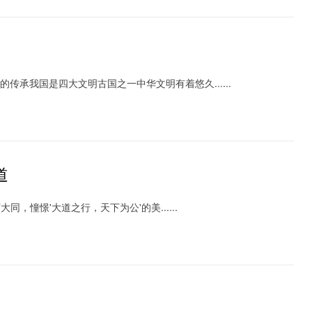
化的传承我国是四大文明古国之一中华文明有着悠久......
道
，憧憬'大道之行，天下为公'的美......