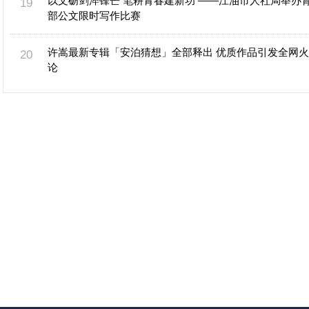
以文砺剑淬锋芒 笔耕青春建新功 ——江油市人社局举办
部公文限时写作比赛
许嵩最新专辑「安泊猜想」全部释出 优质作品引发全网
论