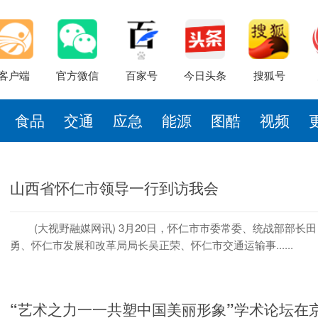
客户端
官方微信
百家号
今日头条
搜狐号
食品
交通
应急
能源
图酷
视频
山西省怀仁市领导一行到访我会
(大视野融媒网讯) 3月20日，怀仁市市委常委、统战部部长田
勇、怀仁市发展和改革局局长吴正荣、怀仁市交通运输事......
“艺术之力一一共塑中国美丽形象”学术论坛在