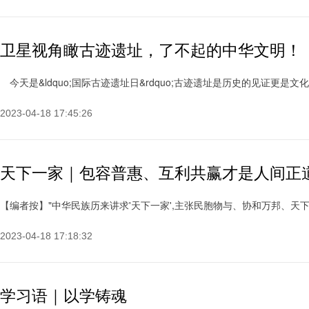
卫星视角瞰古迹遗址，了不起的中华文明！
今天是&ldquo;国际古迹遗址日&rdquo;古迹遗址是历史的见证更是文
2023-04-18 17:45:26
天下一家｜包容普惠、互利共赢才是人间正
【编者按】"中华民族历来讲求'天下一家',主张民胞物与、协和万邦、天下大同
2023-04-18 17:18:32
学习语｜以学铸魂