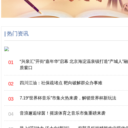
热门资讯
“兴泉汇”开街“嘉年华”启幕 北京海淀温泉镇打造“产城人”
质窗口
四川江油：社保疏堵点 靶向破解群众办事难
7.19“世界杯音乐”市集火热来袭，解锁世界杯新玩法
音浪邂逅绿茵！摇滚体育之音乐市集重磅来袭