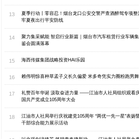
夏季行动丨零容忍！烟台龙口公安交警严查酒醉驾专项整
牢夏夜出行平安防线
聚力集采赋能 智启行业新篇｜烟台市汽车租赁行业车辆
鉴会圆满落幕
海西传媒集团战略投资HAI乐园
赖伟明惊喜种草孟子义长久偏爱 米多奇凭实力圈粉跑男
礼赞百年华诞 汲取奋进力量 ——江油市人社局组织观看
国共产党成立105周年大会
江油市人社局举行庆祝建党105周年 “两优一先一星”表扬
干部综合能力展示活动