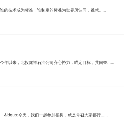
术成为标准，谁制定的标准为世界所认同，谁就......
来，北投鑫祥石油公司齐心协力，瞄定目标，共同奋......
）
uo;今天，我们一起参加植树，就是号召大家都行......