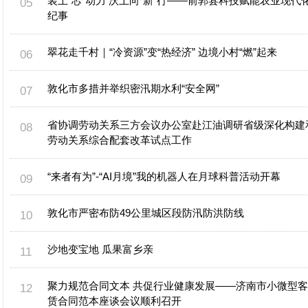
装上“芯”动力 沃土向“新”行——前郭县科技赋能农业现代
纪事
翠花走千村｜“冷资源”变“热经济” 边境小村“燃”起来
敦化市多措并举织密汛期水利“安全网”
省协调劳动关系三方会议办公室赴江油调研省级深化构建
劳动关系综合配套改革试点工作
“来者有为”-“AI月境”我的机器人在月球科普活动开幕
敦化市严密布防49公里城区段防汛防洪防线
沙地变宝地 瓜果富乡亲
聚力规范合同文本 共促行业健康发展——济南市小微型
赁合同范本座谈会议顺利召开