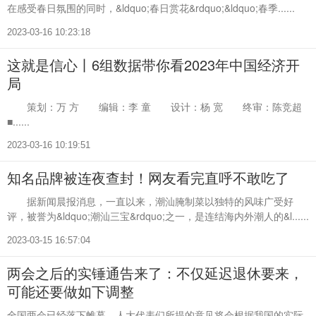
在感受春日氛围的同时，&ldquo;春日赏花&rdquo;&ldquo;春季......
2023-03-16 10:23:18
这就是信心丨6组数据带你看2023年中国经济开
局
策划：万 方 编辑：李 童 设计：杨 宽 终审：陈竞超
■......
2023-03-16 10:19:51
知名品牌被连夜查封！网友看完直呼不敢吃了
据新闻晨报消息，一直以来，潮汕腌制菜以独特的风味广受好
评，被誉为&ldquo;潮汕三宝&rdquo;之一，是连结海内外潮人的&l......
2023-03-15 16:57:04
两会之后的实锤通告来了：不仅延迟退休要来，
可能还要做如下调整
全国两会已经落下帷幕，人大代表们所提的意见将会根据我国的实际