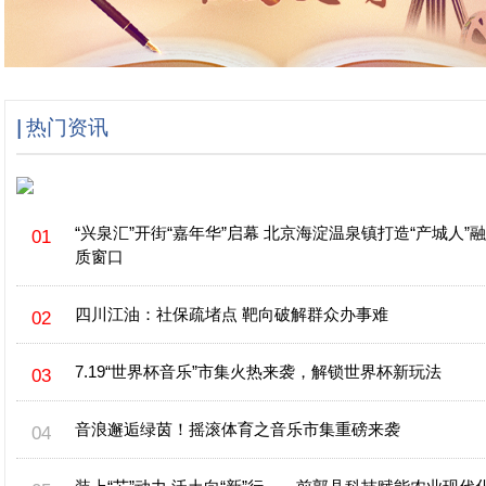
热门资讯
“兴泉汇”开街“嘉年华”启幕 北京海淀温泉镇打造“产城人”
质窗口
四川江油：社保疏堵点 靶向破解群众办事难
7.19“世界杯音乐”市集火热来袭，解锁世界杯新玩法
音浪邂逅绿茵！摇滚体育之音乐市集重磅来袭