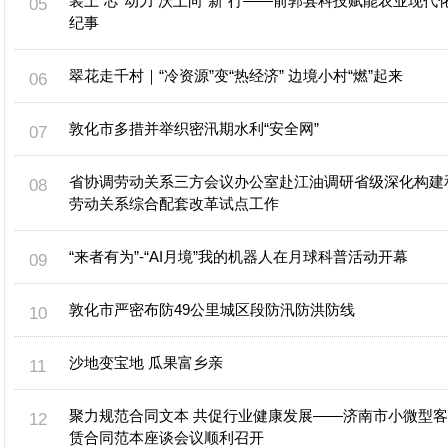
装上“芯”动力 沃土向“新”行——前郭县科技赋能农业现代
纪事
翠花走千村｜“冷资源”变“热经济” 边境小村“燃”起来
敦化市多措并举织密汛期水利“安全网”
省协调劳动关系三方会议办公室赴江油调研省级深化构建
劳动关系综合配套改革试点工作
“来者有为”-“AI月境”我的机器人在月球科普活动开幕
敦化市严密布防49公里城区段防汛防洪防线
沙地变宝地 瓜果富乡亲
聚力规范合同文本 共促行业健康发展——济南市小微型
赁合同范本座谈会议顺利召开