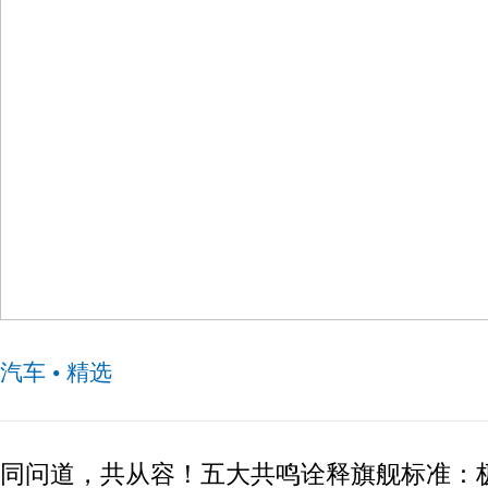
五菱×必胜客官宣联名，100台宏光MINIEV任性抽
汽车 • 精选
同问道，共从容！五大共鸣诠释旗舰标准：极狐