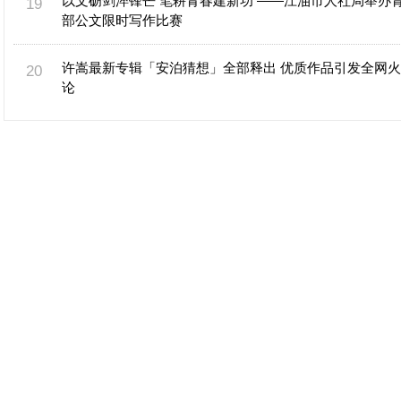
以文砺剑淬锋芒 笔耕青春建新功 ——江油市人社局举办
部公文限时写作比赛
许嵩最新专辑「安泊猜想」全部释出 优质作品引发全网
论