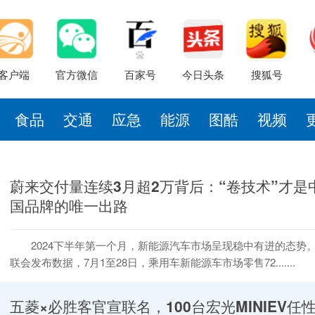
客户端
官方微信
百家号
今日头条
搜狐号
食品
交通
应急
能源
图酷
视频
蔚来交付量连续3月超2万背后：“卷技术”才是
国品牌的唯一出路
2024下半年第一个月，新能源汽车市场呈现稳中有进的态势
联会发布数据，7月1至28日，乘用车新能源车市场零售72.......
五菱×必胜客官宣联名，100台宏光MINIEV任