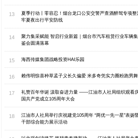
夏季行动丨零容忍！烟台龙口公安交警严查酒醉驾专项整
牢夏夜出行平安防线
聚力集采赋能 智启行业新篇｜烟台市汽车租赁行业车辆
鉴会圆满落幕
海西传媒集团战略投资HAI乐园
赖伟明惊喜种草孟子义长久偏爱 米多奇凭实力圈粉跑男
礼赞百年华诞 汲取奋进力量 ——江油市人社局组织观看
国共产党成立105周年大会
江油市人社局举行庆祝建党105周年 “两优一先一星”表扬
干部综合能力展示活动