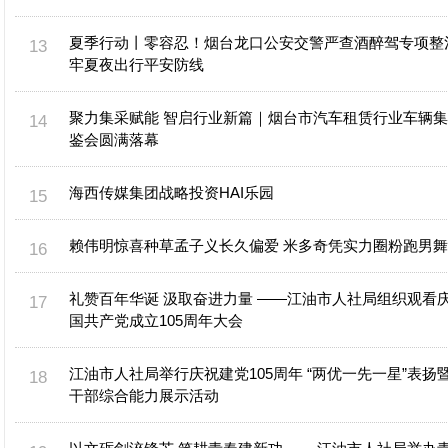
夏季行动丨零容忍！烟台龙口公安交警严查酒醉驾专项整
牢夏夜出行平安防线
聚力集采赋能 智启行业新篇｜烟台市汽车租赁行业车辆
鉴会圆满落幕
海西传媒集团战略投资HAI乐园
赖伟明惊喜种草孟子义长久偏爱 米多奇凭实力圈粉跑男
礼赞百年华诞 汲取奋进力量 ——江油市人社局组织观看
国共产党成立105周年大会
江油市人社局举行庆祝建党105周年 “两优一先一星”表扬
干部综合能力展示活动