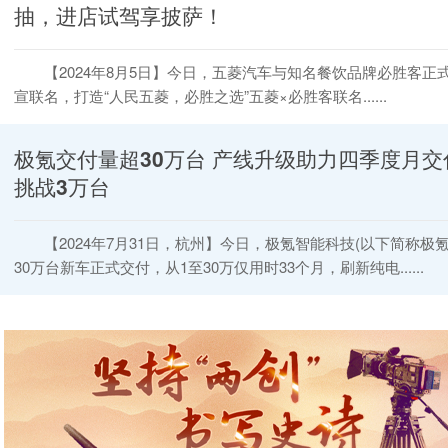
抽，进店试驾享披萨！
【2024年8月5日】今日，五菱汽车与知名餐饮品牌必胜客正
宣联名，打造“人民五菱，必胜之选”五菱×必胜客联名......
极氪交付量超30万台 产线升级助力四季度月交
挑战3万台
【2024年7月31日，杭州】今日，极氪智能科技(以下简称极氪
30万台新车正式交付，从1至30万仅用时33个月，刷新纯电......