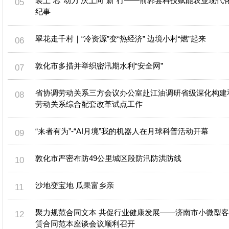
装上“芯”动力 沃土向“新”行——前郭县科技赋能农业现代
纪事
翠花走千村｜“冷资源”变“热经济” 边境小村“燃”起来
敦化市多措并举织密汛期水利“安全网”
省协调劳动关系三方会议办公室赴江油调研省级深化构建
劳动关系综合配套改革试点工作
“来者有为”-“AI月境”我的机器人在月球科普活动开幕
敦化市严密布防49公里城区段防汛防洪防线
沙地变宝地 瓜果富乡亲
聚力规范合同文本 共促行业健康发展——济南市小微型
赁合同范本座谈会议顺利召开