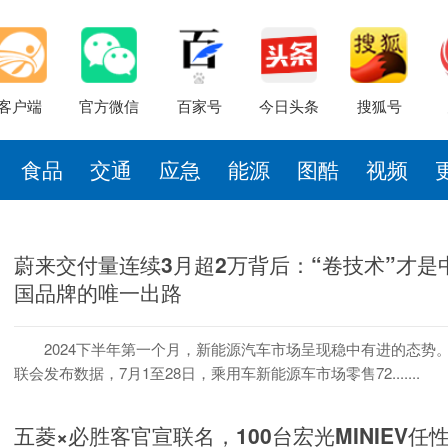
客户端
官方微信
百家号
今日头条
搜狐号
食品
交通
应急
能源
图酷
视频
蔚来交付量连续3月超2万背后：“卷技术”才是
国品牌的唯一出路
2024下半年第一个月，新能源汽车市场呈现稳中有进的态势
联会发布数据，7月1至28日，乘用车新能源车市场零售72.......
五菱×必胜客官宣联名，100台宏光MINIEV任