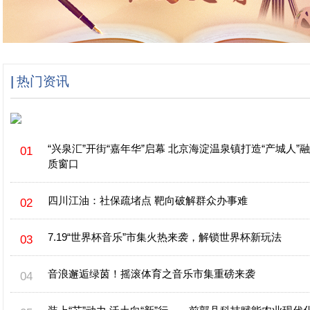
热门资讯
“兴泉汇”开街“嘉年华”启幕 北京海淀温泉镇打造“产城人”
质窗口
四川江油：社保疏堵点 靶向破解群众办事难
7.19“世界杯音乐”市集火热来袭，解锁世界杯新玩法
音浪邂逅绿茵！摇滚体育之音乐市集重磅来袭