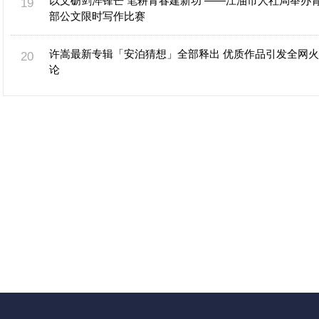
以文砺剑淬锋芒 笔耕青春建新功 ——江油市人社局举办
部公文限时写作比赛
许嵩最新专辑「安泊猜想」全部释出 优质作品引发全网
论