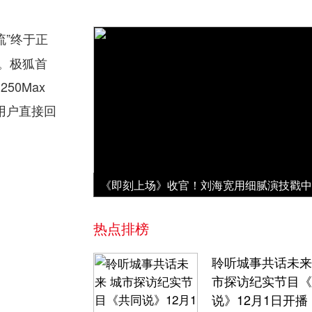
流”终于正
幕。极狐首
50Max
为用户直接回
热点排榜
聆听城事共话未来
市探访纪实节目《
说》12月1日开播