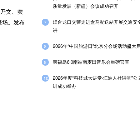
质量发展（新疆）会议成功召开
李乃文、窦
烟台龙口交警走进盒马配送站开展交通安
7
登场。发布
讲
2026年“中国旅游日”北京分会场活动盛大
8
莱福岛6.0南站南麦田音乐会重磅官宣
9
2026年度“科技城大讲堂·江油人社讲堂”
10
训成功举办