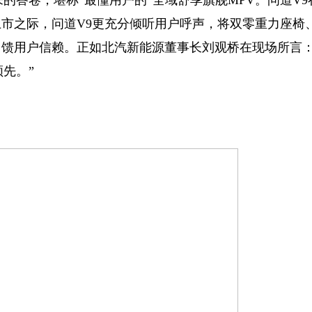
答卷，堪称“最懂用户的”全域舒享旗舰MPV。问道V9
市之际，问道V9更充分倾听用户呼声，将双零重力座椅
馈用户信赖。正如北汽新能源董事长刘观桥在现场所言：
先。”