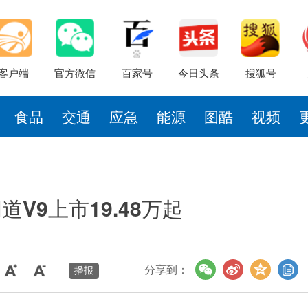
客户端
官方微信
百家号
今日头条
搜狐号
食品
交通
应急
能源
图酷
视频
9上市19.48万起
分享到：