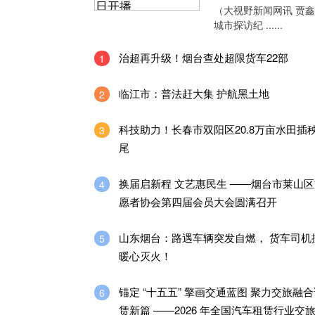
（大视野新闻网讯 贾
城市探访纪 ......
治超再升级！烟台查处超限货车22部
1
临江市：普法赶大集 护航黑土地
2
科技助力！长春市双阳区20.8万亩水田插
3
尾
换届启新程 文艺惠民生 ——烟台市莱山
4
愿者协会第四届会员大会圆满召开
山东烟台：路遇车辆突发自燃， 货车司机
5
暖心灭火！
锚定 “十五五” 擎画交通蓝图 聚力交旅融
6
赁新篇 ——2026 年全国汽车租赁行业交