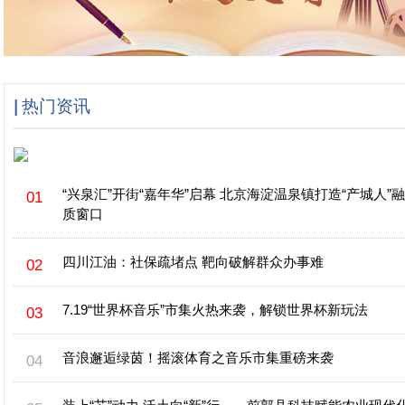
热门资讯
“兴泉汇”开街“嘉年华”启幕 北京海淀温泉镇打造“产城人”
质窗口
四川江油：社保疏堵点 靶向破解群众办事难
7.19“世界杯音乐”市集火热来袭，解锁世界杯新玩法
音浪邂逅绿茵！摇滚体育之音乐市集重磅来袭