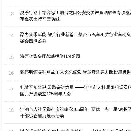
夏季行动丨零容忍！烟台龙口公安交警严查酒醉驾专项整
牢夏夜出行平安防线
聚力集采赋能 智启行业新篇｜烟台市汽车租赁行业车辆
鉴会圆满落幕
海西传媒集团战略投资HAI乐园
赖伟明惊喜种草孟子义长久偏爱 米多奇凭实力圈粉跑男
礼赞百年华诞 汲取奋进力量 ——江油市人社局组织观看
国共产党成立105周年大会
江油市人社局举行庆祝建党105周年 “两优一先一星”表扬
干部综合能力展示活动