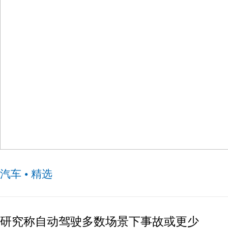
五菱×必胜客官宣联名，100台宏光MINIEV任性抽
汽车 • 精选
研究称自动驾驶多数场景下事故或更少