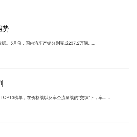
强势
月份，国内汽车产销分别完成237.2万辆......
剧
0榜单，在价格战以及车企流量战的“交织”下，车......