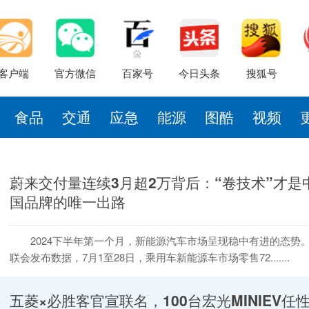
客户端
官方微信
百家号
今日头条
搜狐号
食品
交通
应急
能源
图酷
视频
蔚来交付量连续3月超2万背后：“卷技术”才是
国品牌的唯一出路
2024下半年第一个月，新能源汽车市场呈现稳中有进的态势
联会发布数据，7月1至28日，乘用车新能源车市场零售72.......
五菱×必胜客官宣联名，100台宏光MINIEV任