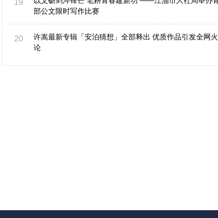
以文砺剑淬锋芒 笔耕青春建新功 ——江油市人社局举办
部公文限时写作比赛
许嵩最新专辑「安泊猜想」全部释出 优质作品引发全网
论