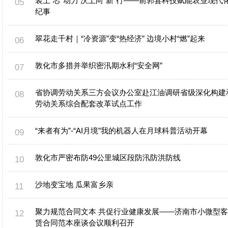
装上“芯”动力 沃土向“新”行——前郭县科技赋能农业现代
纪事
翠花走千村｜“冷资源”变“热经济” 边境小村“燃”起来
敦化市多措并举织密汛期水利“安全网”
省协调劳动关系三方会议办公室赴江油调研省级深化构建
劳动关系综合配套改革试点工作
“来者有为”-“AI月境”我的机器人在月球科普活动开幕
敦化市严密布防49公里城区段防汛防洪防线
沙地变宝地 瓜果富乡亲
聚力规范合同文本 共促行业健康发展——济南市小微型
赁合同范本座谈会议顺利召开