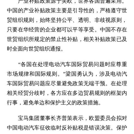
产业补贴政策源于美欧，世界各国普遍采用。
中国的产业补贴政策主要是引导性的，严格遵守世
贸组织规则，始终坚持公平、透明、非歧视原则，
只要在华经营的企业都可以平等享受。中国不存在
世贸组织所规定的禁止性补贴，相关补贴政策已及
时全面向世贸组织通报。
“各国在处理电动汽车国际贸易问题时应尊重
市场规律和国际规则。”梁国勇认为，涉及电动汽
车国际贸易问题应尽量避免政策无端干预。在处理
相关经贸分歧时，各方应在多边贸易规则的框架内
行事，避免单边和保护主义的政策措施。
宝马集团董事长齐普策表示，欧盟委员会拟对
中国电动汽车征收临时反补贴税是错误决策。保护