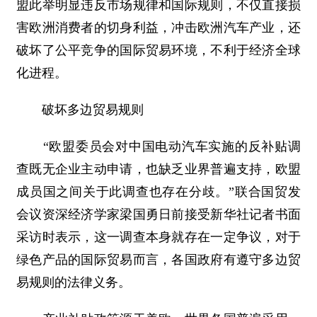
盟此举明显违反市场规律和国际规则，不仅直接损
害欧洲消费者的切身利益，冲击欧洲汽车产业，还
破坏了公平竞争的国际贸易环境，不利于经济全球
化进程。
破坏多边贸易规则
“欧盟委员会对中国电动汽车实施的反补贴调
查既无企业主动申请，也缺乏业界普遍支持，欧盟
成员国之间关于此调查也存在分歧。”联合国贸发
会议资深经济学家梁国勇日前接受新华社记者书面
采访时表示，这一调查本身就存在一定争议，对于
绿色产品的国际贸易而言，各国政府有遵守多边贸
易规则的法律义务。