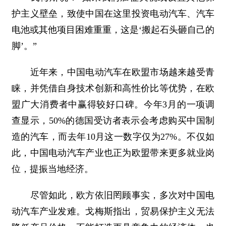
护主义壁垒，致使中国在这里投资电动汽车、汽车
电池或其他项目困难重重，这是‘搬起石头砸自己的
脚’。”
近年来，中国电动汽车在欧盟市场越来越受青
睐，并凭借自身技术创新和高性价比等优势，在欧
盟广大消费者中赢得较好口碑。今年3月的一项调
查显示，50%的德国受访者表示会考虑购买中国制
造的汽车，而去年10月这一数字仅为27%。不仅如
此，中国电动汽车产业也正为欧盟带来更多就业岗
位，提振当地经济。
尽管如此，欧方依旧罔顾事实，多次对中国电
动汽车产业发难。戈梅斯指出，贸易保护主义无法