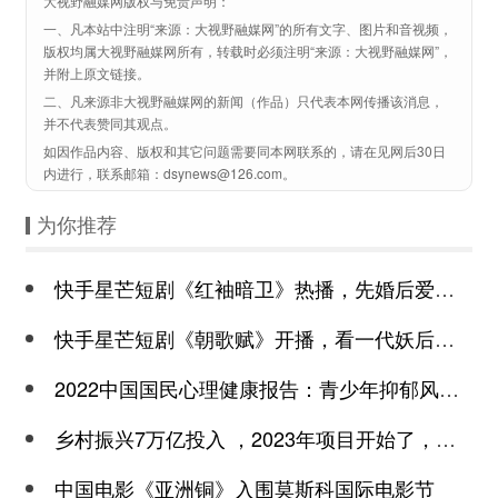
大视野融媒网版权与免责声明：
一、凡本站中注明“来源：大视野融媒网”的所有文字、图片和音视频，
版权均属大视野融媒网所有，转载时必须注明“来源：大视野融媒网”，
并附上原文链接。
二、凡来源非大视野融媒网的新闻（作品）只代表本网传播该消息，
并不代表赞同其观点。
如因作品内容、版权和其它问题需要同本网联系的，请在见网后30日
内进行，联系邮箱：dsynews@126.com。
为你推荐
快手星芒短剧《红袖暗卫》热播，先婚后爱诠释别样浪漫
快手星芒短剧《朝歌赋》开播，看一代妖后与心机皇上极限拉扯
2022中国国民心理健康报告：青少年抑郁风险高于成年
乡村振兴7万亿投入 ，2023年项目开始了，总有一个适合你
中国电影《亚洲铜》入围莫斯科国际电影节