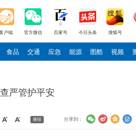
客户端
官方微信
百家号
今日头条
搜狐号
食品
交通
应急
能源
图酷
视频
严查严管护平安
分享到：