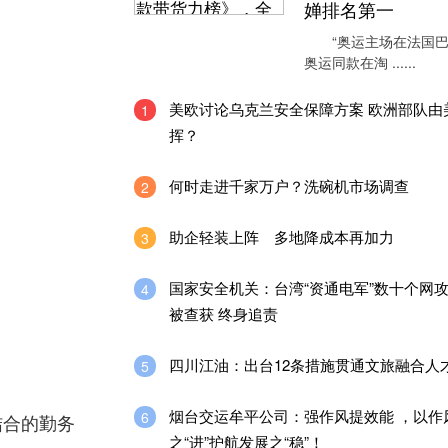
婵排名第一
“奥运主场在法国巴
奥运同款在淘 ......
美欧讨论乌克兰安全保障方案 欧洲部队由
1
挥？
何时走进千家万户？洗碗机市场调查
2
助企轻装上阵 多地降成本再加力
3
国家安全机关：台湾“资通电军”数十个网
4
被查获 终身追责
四川江油：出台12条措施贯通文旅融合人
5
烟台交运牟平公司：强作风提效能 ，以作
6
结合的勤务
之“进”护航发展之“稳”！