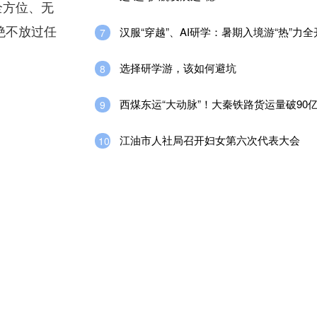
全方位、无
绝不放过任
汉服“穿越”、AI研学：暑期入境游“热”力全
7
选择研学游，该如何避坑
8
西煤东运“大动脉”！大秦铁路货运量破90
9
江油市人社局召开妇女第六次代表大会
10