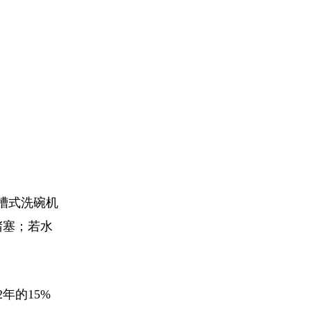
槽式洗碗机
堵塞；若水
年的15%