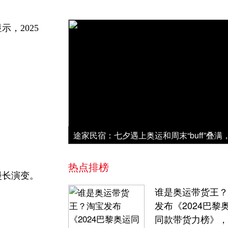
，2025
。
热点排榜
漫长演变。
谁是奥运带货王？
发布《2024巴黎
同款带货力榜》，