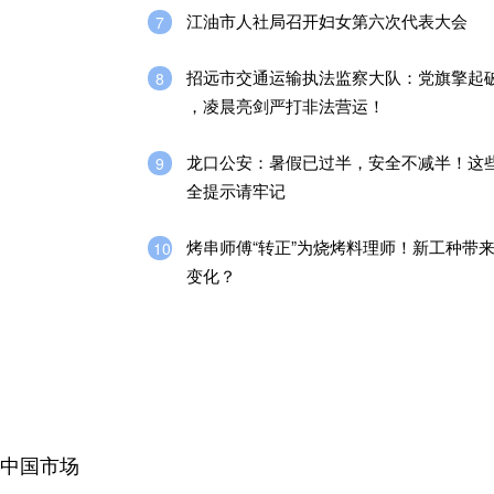
江油市人社局召开妇女第六次代表大会
7
招远市交通运输执法监察大队：党旗擎起
8
，凌晨亮剑严打非法营运！
龙口公安：暑假已过半，安全不减半！这
9
全提示请牢记
烤串师傅“转正”为烧烤料理师！新工种带
10
变化？
康中国市场