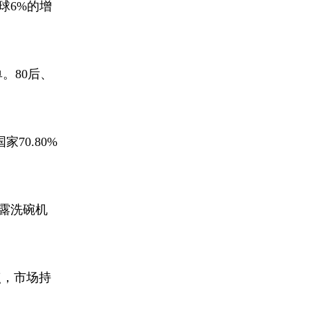
球6%的增
。80后、
70.80%
披露洗碗机
。
点，市场持