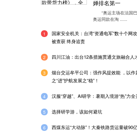
婵排名第一
“奥运主场在法国巴
奥运同款在淘 ......
国家安全机关：台湾“资通电军”数十个网
1
被查获 终身追责
四川江油：出台12条措施贯通文旅融合人
2
烟台交运牟平公司：强作风提效能 ，以作
3
之“进”护航发展之“稳”！
汉服“穿越”、AI研学：暑期入境游“热”力全
4
选择研学游，该如何避坑
5
西煤东运“大动脉”！大秦铁路货运量破90
6