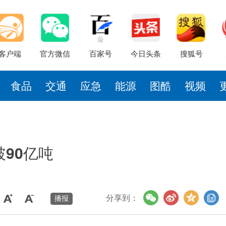
客户端
官方微信
百家号
今日头条
搜狐号
食品
交通
应急
能源
图酷
视频
90亿吨
分享到：