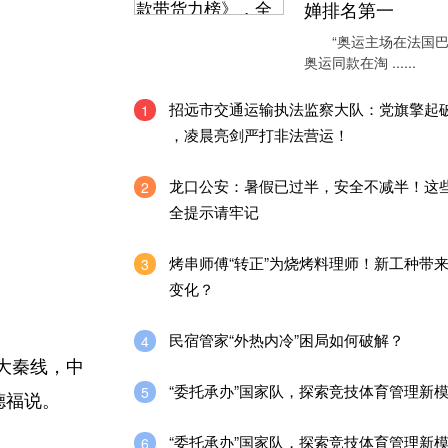
婵排名第一
“奥运主场在法国巴
奥运同款在淘 ......
招远市交通运输执法监察大队：党旗擎起
1
，凌晨亮剑严打非法营运！
龙口公安：暑假已过半，安全不减半！这
2
全提示请牢记
烤串师傅“转正”为烧烤料理师！新工种带
3
变化？
民宿管家“外热内冷”困局如何破解？
4
大秦线，中
“委托承办”国家队，探索竞技体育管理新
5
德福说。
“委托承办”国家队，探索竞技体育管理新
6