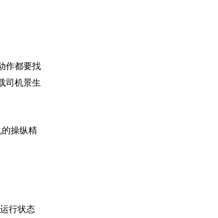
动作都要找
载司机景生
机的操纵精
辆运行状态