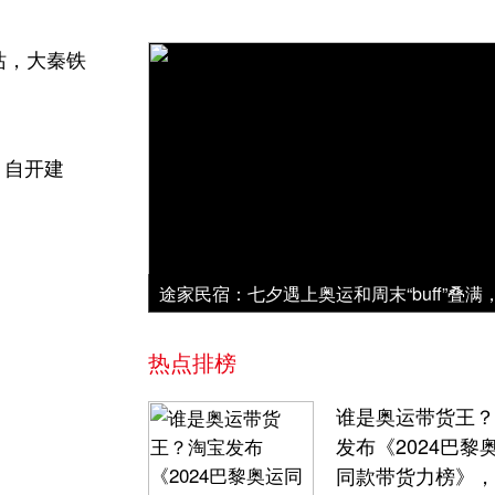
站，大秦铁
，自开建
热点排榜
谁是奥运带货王？
发布《2024巴黎
同款带货力榜》，