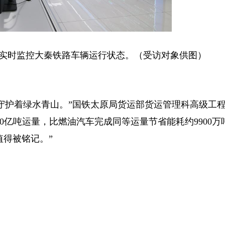
时监控大秦铁路车辆运行状态。（受访对象供图）
护着绿水青山。”国铁太原局货运部货运管理科高级工
0亿吨运量，比燃油汽车完成同等运量节省能耗约9900万
值得被铭记。”