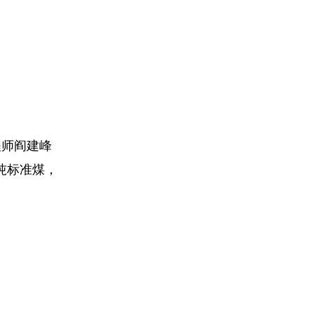
程师阎建峰
吨标准煤，