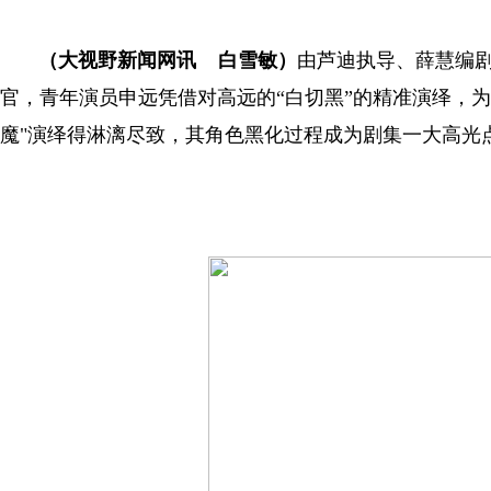
（大视野新闻网讯 白雪敏）
由芦迪执导、薛慧编
官，青年演员申远凭借对高远的“白切黑”的精准演绎，
魔"演绎得淋漓尽致，其角色黑化过程成为剧集一大高光点