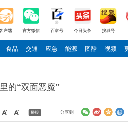
客户端
官方微信
百家号
今日头条
搜狐号
食品
交通
应急
能源
图酷
视频
里的“双面恶魔”
分享到：