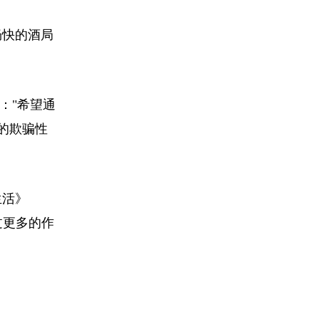
畅快的酒局
："希望通
的欺骗性
生活》
过更多的作