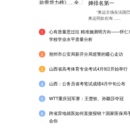
婵排名第一
“奥运主场在法国巴
奥运同款在淘 ......
心有质量思过往 精准施测明方向——怀仁
1
学校学业水平质量分析
朔州市公安局新开分局巡警的暖心走访
2
山西省高考体育专业考试4月9日开始举行
3
山西：公务员省考笔试成绩4月中旬公布
4
WTT重庆冠军赛：王楚钦、孙颖莎夺冠
5
跨省异地就医如何直接报销？国家医保局
6
会你