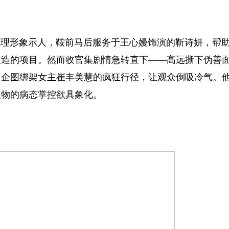
理形象示人，鞍前马后服务于王心嫚饰演的靳诗妍，帮
改造的项目。然而收官集剧情急转直下——高远撕下伪善
、企图绑架女主崔丰美慧的疯狂行径，让观众倒吸冷气。
人物的病态掌控欲具象化。