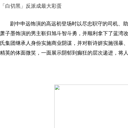
「白切黑」反派成最大彩蛋
剧中申远饰演的高远初登场时以尽忠职守的司机、助
萧子墨饰演的男主靳归旭斗智斗勇，并顺利拿下了蓝湾
氏集团继承人身份实施商业阴谋，并对靳诗妍实施强暴
精英的体面微笑，一面展示阴郁到癫狂的层次递进，将