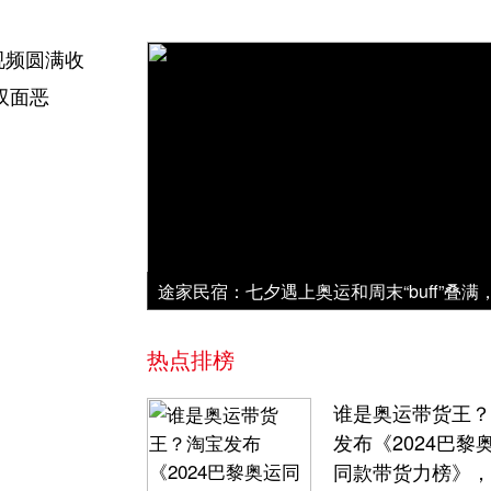
视频圆满收
双面恶
热点排榜
谁是奥运带货王？
发布《2024巴黎
同款带货力榜》，