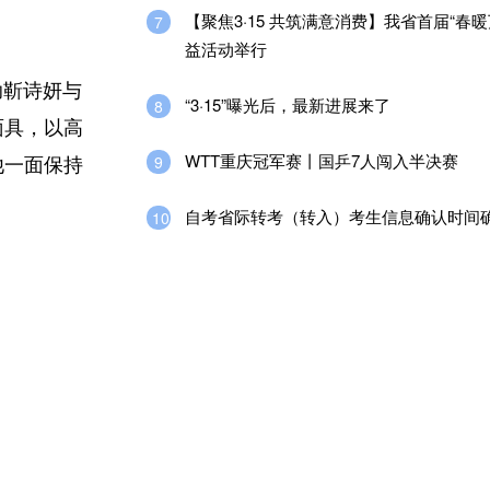
【聚焦3·15 共筑满意消费】我省首届“春暖
7
益活动举行
助靳诗妍与
“3·15”曝光后，最新进展来了
8
面具，以高
WTT重庆冠军赛丨国乒7人闯入半决赛
9
他一面保持
自考省际转考（转入）考生信息确认时间
10