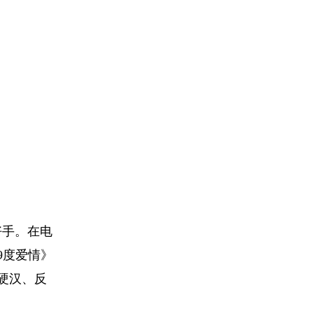
好手。在电
9度爱情》
硬汉、反