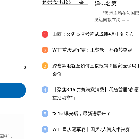
婵排名第一
“奥运主场在法国巴
奥运同款在淘 ......
山西：公务员省考笔试成绩4月中旬公布
1
WTT重庆冠军赛：王楚钦、孙颖莎夺冠
2
跨省异地就医如何直接报销？国家医保局
3
0
会你
【聚焦3·15 共筑满意消费】我省首届“春暖
4
益活动举行
“3·15”曝光后，最新进展来了
5
WTT重庆冠军赛丨国乒7人闯入半决赛
6
媒网”，