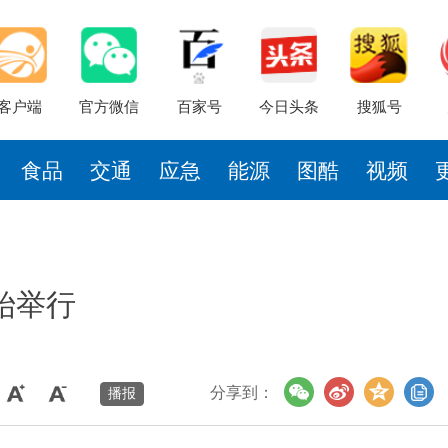
客户端
官方微信
百家号
今日头条
搜狐号
食品
交通
应急
能源
图酷
视频
始举行
分享到：