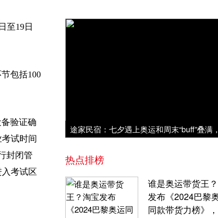
日至19日
包括100
设备验证确
业考试时间
行封闭管
热点排榜
进入考试区
谁是奥运带货王？
发布《2024巴黎
同款带货力榜》，