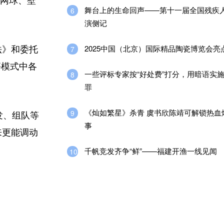
棍网球、壁
舞台上的生命回声——第十一届全国残疾
6
演侧记
2025中国（北京）国际精品陶瓷博览会亮
7
法》和委托
等模式中各
一些评标专家按“好处费”打分，用暗语实
8
罪
《灿如繁星》杀青 虞书欣陈靖可解锁热血
9
发、组队等
事
来更能调动
千帆竞发齐争“鲜”——福建开渔一线见闻
10