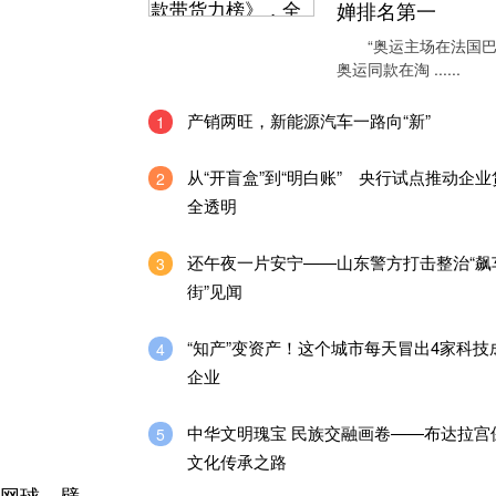
婵排名第一
“奥运主场在法国巴
奥运同款在淘 ......
产销两旺，新能源汽车一路向“新”
1
从“开盲盒”到“明白账” 央行试点推动企
2
全透明
还午夜一片安宁——山东警方打击整治“飙
3
街”见闻
“知产”变资产！这个城市每天冒出4家科技
4
企业
中华文明瑰宝 民族交融画卷——布达拉宫
5
文化传承之路