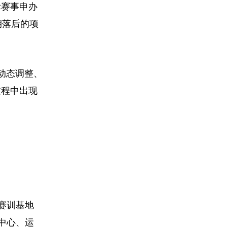
际赛事申办
期落后的项
动态调整、
过程中出现
赛训基地
中心、运