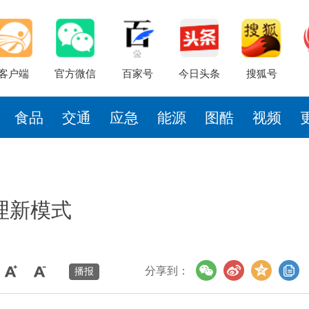
客户端
官方微信
百家号
今日头条
搜狐号
食品
交通
应急
能源
图酷
视频
理新模式
分享到：