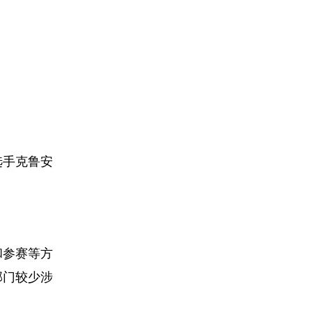
选手克鲁安
和参赛等方
部门较少涉