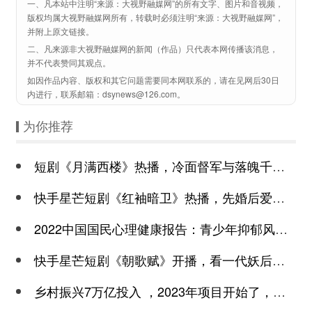
一、凡本站中注明“来源：大视野融媒网”的所有文字、图片和音视频，
版权均属大视野融媒网所有，转载时必须注明“来源：大视野融媒网”，
并附上原文链接。
二、凡来源非大视野融媒网的新闻（作品）只代表本网传播该消息，
并不代表赞同其观点。
如因作品内容、版权和其它问题需要同本网联系的，请在见网后30日
内进行，联系邮箱：dsynews@126.com。
为你推荐
短剧《月满西楼》热播，冷面督军与落魄千金谱写民国传奇
快手星芒短剧《红袖暗卫》热播，先婚后爱诠释别样浪漫
2022中国国民心理健康报告：青少年抑郁风险高于成年
快手星芒短剧《朝歌赋》开播，看一代妖后与心机皇上极限拉扯
乡村振兴7万亿投入 ，2023年项目开始了，总有一个适合你