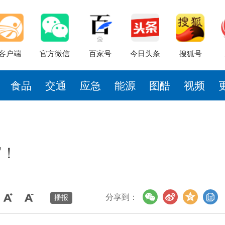
客户端
官方微信
百家号
今日头条
搜狐号
食品
交通
应急
能源
图酷
视频
”！
分享到：