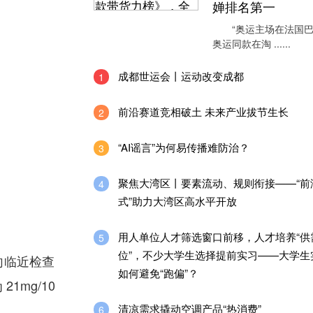
婵排名第一
“奥运主场在法国巴
奥运同款在淘 ......
成都世运会丨运动改变成都
1
前沿赛道竞相破土 未来产业拔节生长
2
“AI谣言”为何易传播难防治？
3
聚焦大湾区丨要素流动、规则衔接——“前
4
式”助力大湾区高水平开放
用人单位人才筛选窗口前移，人才培养“供
5
位”，不少大学生选择提前实习——大学生
向临近检查
如何避免“跑偏”？
mg/10
清凉需求撬动空调产品“热消费”
6