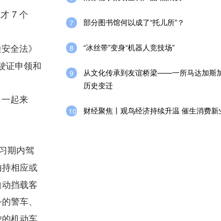
 7 个
部分图书馆何以成了“托儿所”？
7
通安全法》
“冰丝带”变身“机器人竞技场”
8
驾驶证申领和
从文化传承到友谊桥梁——一所马达加斯
9
历史变迁
？一起来
财经聚焦丨观鸟经济持续升温 催生消费新
10
习期内驾
由持相应或
自动挡载客
务的警车、
驶的机动车