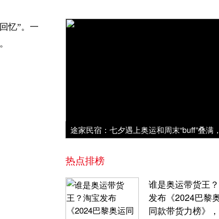
回忆”。一
。
热点排榜
谁是奥运带货王？
发布《2024巴黎
同款带货力榜》，