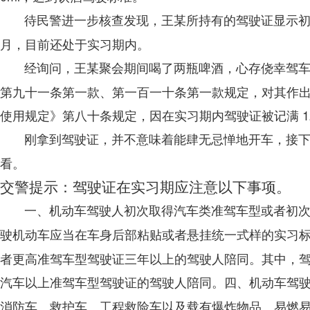
待民警进一步核查发现，王某所持有的驾驶证显示初次登记
月，目前还处于实习期内。
经询问，王某聚会期间喝了两瓶啤酒，心存侥幸驾
第九十一条第一款、第一百一十条第一款规定，对其作出罚款
使用规定》第八十条规定，因在实习期内驾驶证被记满 1
刚拿到驾驶证，并不意味着能肆无忌惮地开车，接
看。
交警提示：
驾驶证
在
实习期
应注意以下事项。
机动车驾驶人初次取得汽车类准驾车型或者初次取
一、
驶机动车应当在车身后部粘贴或者悬挂统一式样的实习
者更高准驾车型驾驶证三年以上的驾驶人陪同。其中，
汽车以上准驾车型驾驶证的驾驶人陪同。
机动车驾
四、
消防车、救护车、工程救险车以及载有爆炸物品、易燃