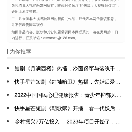
版权均属大视野融媒网所有，转载时必须注明“来源：大视野融媒网”，
并附上原文链接。
二、凡来源非大视野融媒网的新闻（作品）只代表本网传播该消息，
并不代表赞同其观点。
如因作品内容、版权和其它问题需要同本网联系的，请在见网后30日
内进行，联系邮箱：dsynews@126.com。
为你推荐
短剧《月满西楼》热播，冷面督军与落魄千金谱写民国传奇
快手星芒短剧《红袖暗卫》热播，先婚后爱诠释别样浪漫
2022中国国民心理健康报告：青少年抑郁风险高于成年
快手星芒短剧《朝歌赋》开播，看一代妖后与心机皇上极限拉扯
乡村振兴7万亿投入 ，2023年项目开始了，总有一个适合你