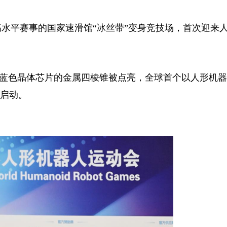
水平赛事的国家速滑馆“冰丝带”变身竞技场，首次迎来
嵌蓝色晶体芯片的金属四棱锥被点亮，全球首个以人形机
式启动。