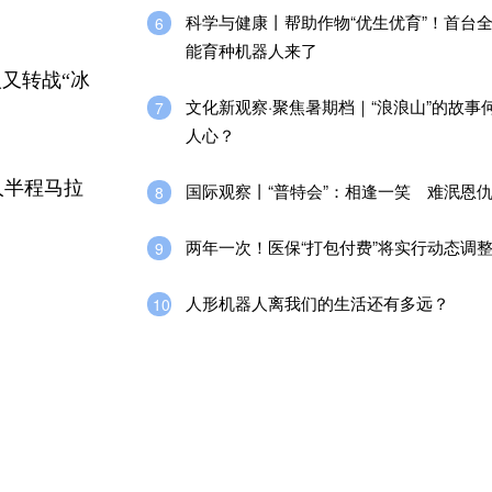
科学与健康丨帮助作物“优生优育”！首台
6
能育种机器人来了
又转战“冰
文化新观察·聚焦暑期档｜“浪浪山”的故事
7
人心？
人半程马拉
国际观察丨“普特会”：相逢一笑 难泯恩
8
两年一次！医保“打包付费”将实行动态调
9
人形机器人离我们的生活还有多远？
10