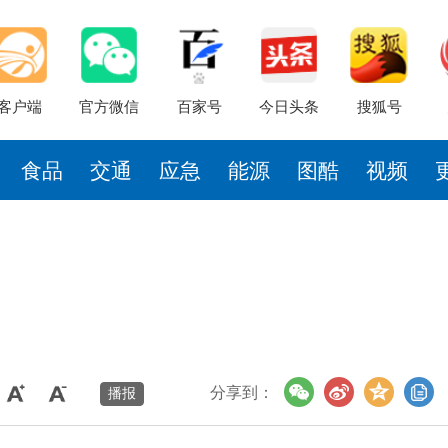
客户端
官方微信
百家号
今日头条
搜狐号
食品
交通
应急
能源
图酷
视频
分享到：