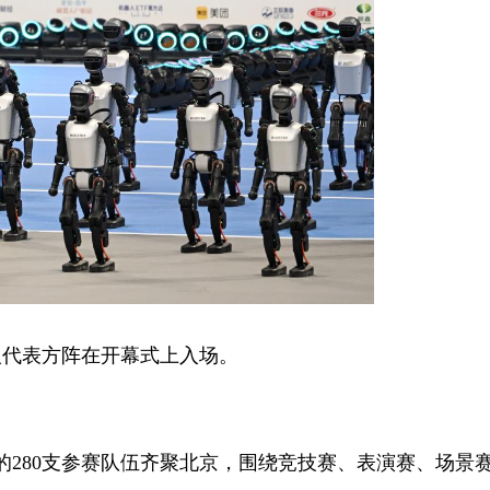
器人代表方阵在开幕式上入场。
的280支参赛队伍齐聚北京，围绕竞技赛、表演赛、场景