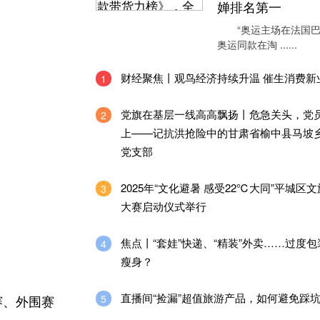
婵排名第一
“奥运主场在法国巴
奥运同款在淘 ......
财经聚焦丨观鸟经济持续升温 催生消费新
1
党旗在基层一线高高飘扬丨危急关头，党
2
上——记抗洪抢险中的甘肃省榆中县马坡
党支部
2025年“文化避暑 感受22℃大同”平城区
3
大赛启动仪式举行
焦点丨“套娃”快递、“精装”外卖……过度
4
瘦身？
直播间“捡漏”超值旅游产品，如何避免踩
5
赛、外围赛