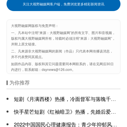
关注大视野融媒网客户端，免费浏览更多精彩新闻资讯
大视野融媒网版权与免责声明：
一、凡本站中注明“来源：大视野融媒网”的所有文字、图片和音视频，
版权均属大视野融媒网所有，转载时必须注明“来源：大视野融媒网”，
并附上原文链接。
二、凡来源非大视野融媒网的新闻（作品）只代表本网传播该消息，
并不代表赞同其观点。
如因作品内容、版权和其它问题需要同本网联系的，请在见网后30日
内进行，联系邮箱：dsynews@126.com。
为你推荐
短剧《月满西楼》热播，冷面督军与落魄千金谱写民国传奇
快手星芒短剧《红袖暗卫》热播，先婚后爱诠释别样浪漫
2022中国国民心理健康报告：青少年抑郁风险高于成年