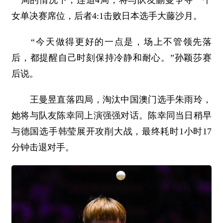
一局的情况下，连追4局，将与队友蒯曼争夺一个
女单决赛席位，后者4:1击败日本选手大藤沙月。
“今天做得更好的一点是，场上不管领先落
后，都提醒自己时刻保持冷静和耐心。”孙颖莎赛
后说。
王曼昱直落四局，淘汰中国澳门选手朱雨玲，
她将与队友陈幸同上演强强对话。陈幸同当日稍早
与德国选手韩莹展开攻削大战，最终耗时1小时17
分钟击退对手。