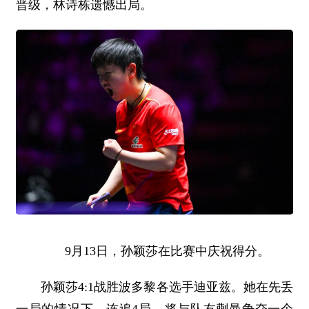
晋级，林诗栋遗憾出局。
9月13日，孙颖莎在比赛中庆祝得分。
孙颖莎4:1战胜波多黎各选手迪亚兹。她在先丢