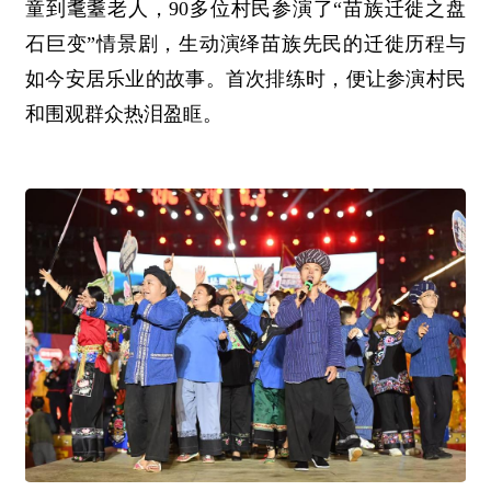
童到耄耋老人，90多位村民参演了“苗族迁徙之盘
石巨变”情景剧，生动演绎苗族先民的迁徙历程与
如今安居乐业的故事。首次排练时，便让参演村民
和围观群众热泪盈眶。