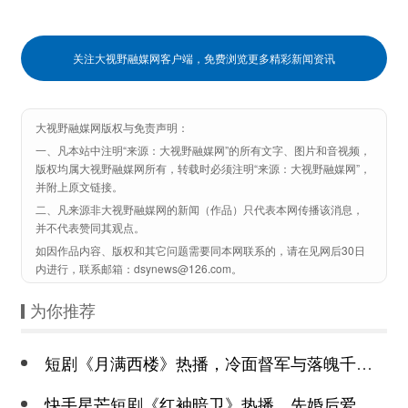
关注大视野融媒网客户端，免费浏览更多精彩新闻资讯
大视野融媒网版权与免责声明：
一、凡本站中注明“来源：大视野融媒网”的所有文字、图片和音视频，
版权均属大视野融媒网所有，转载时必须注明“来源：大视野融媒网”，
并附上原文链接。
二、凡来源非大视野融媒网的新闻（作品）只代表本网传播该消息，
并不代表赞同其观点。
如因作品内容、版权和其它问题需要同本网联系的，请在见网后30日
内进行，联系邮箱：dsynews@126.com。
为你推荐
短剧《月满西楼》热播，冷面督军与落魄千金谱写民国传奇
快手星芒短剧《红袖暗卫》热播，先婚后爱诠释别样浪漫