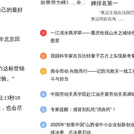
婵排名第一
自己的最好
“奥运主场在法国巴
奥运同款在淘 ......
一江清水两岸翠——重庆绘就山水之城绿
1
年北京田
图景
我国科学家在百比特量子芯片上实现新奇
2
力达标世锦
闻令而动 向险而行——记防汛救灾一线工
3
斗与担当
验。”
中国劳动关系学院赴江油开展劳动关系调
4
3秒18
张，也会尽
专家提醒：感冒别乱吃“消炎药”！
5
2025年“创客中国”山西省中小企业创新创
6
级决赛、总决赛启动