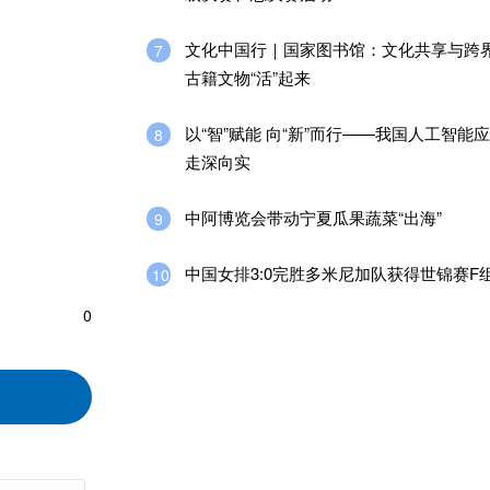
文化中国行｜国家图书馆：文化共享与跨界
7
古籍文物“活”起来
以“智”赋能 向“新”而行——我国人工智能
8
走深向实
中阿博览会带动宁夏瓜果蔬菜“出海”
9
中国女排3:0完胜多米尼加队获得世锦赛F
10
0