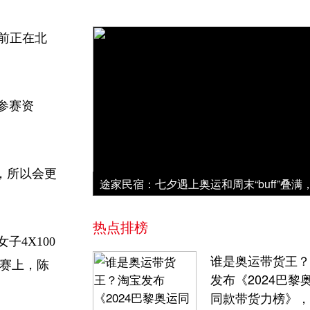
目前正在北
参赛资
，所以会更
热点排榜
4X100
谁是奥运带货王？
标赛上，陈
发布《2024巴黎
同款带货力榜》，