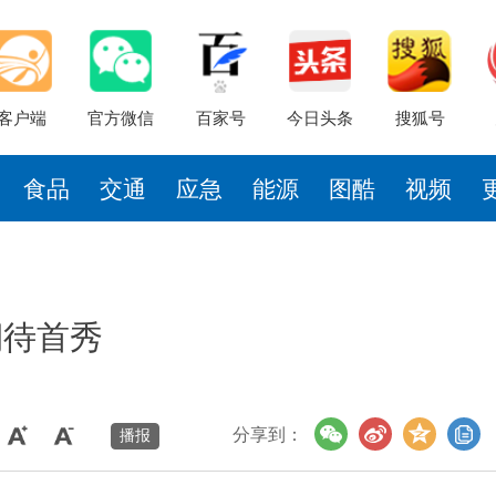
客户端
官方微信
百家号
今日头条
搜狐号
食品
交通
应急
能源
图酷
视频
期待首秀
分享到：