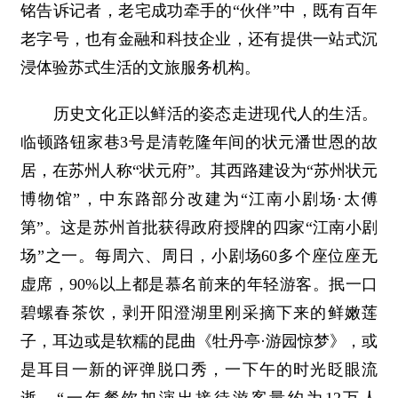
铭告诉记者，老宅成功牵手的“伙伴”中，既有百年
老字号，也有金融和科技企业，还有提供一站式沉
浸体验苏式生活的文旅服务机构。
历史文化正以鲜活的姿态走进现代人的生活。
临顿路钮家巷3号是清乾隆年间的状元潘世恩的故
居，在苏州人称“状元府”。其西路建设为“苏州状元
博物馆”，中东路部分改建为“江南小剧场·太傅
第”。这是苏州首批获得政府授牌的四家“江南小剧
场”之一。每周六、周日，小剧场60多个座位座无
虚席，90%以上都是慕名前来的年轻游客。抿一口
碧螺春茶饮，剥开阳澄湖里刚采摘下来的鲜嫩莲
子，耳边或是软糯的昆曲《牡丹亭·游园惊梦》，或
是耳目一新的评弹脱口秀，一下午的时光眨眼流