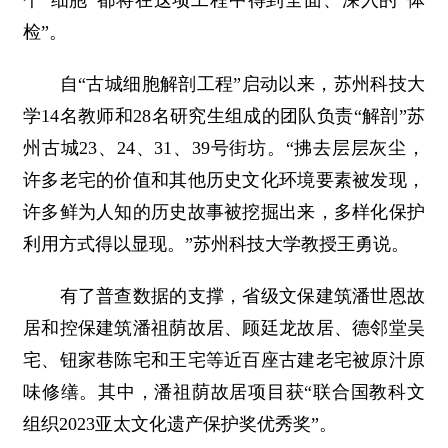
个“细胞”都将在这项工程中得到全面、深入的“体
检”。
自“古城细胞解剖工程”启动以来，苏州科技大
学14名教师和28名研究生组成的团队负责“解剖”苏
州古城23、24、31、39号街坊。“拂去层层灰尘，
许多老宅的价值和其他历史文化环境要素被发现，
许多鲜为人知的历史故事被挖掘出来，多样化保护
利用方式得以显现。”苏州科技大学教授王勇说。
有了普查数据的支撑，省级文保建筑潘世恩故
居和控保建筑潘祖荫故居、顾廷龙故居、德邻堂吴
宅、钮家巷陈宅和王宅等近百座古建老宅被原汁原
味修缮。其中，潘祖荫故居项目获“联合国教科文
组织2023亚太文化遗产保护奖优秀奖”。