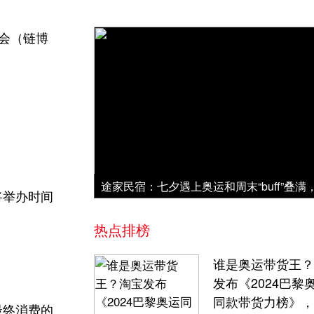
会（链博
将举办时间
热点排榜
谁是奥运带货王？
发布《2024巴黎
同款带货力榜》，
最终消费的