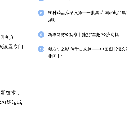
55种药品拟纳入第十一批集采 国家药品
8
规则
新华网财经观察丨捕捉“童趣”经济商机
9
升到3
织设置专门
凝方寸之影 传千古文脉——中国图书馆文
10
业四十年
最新技术；
AI终端成