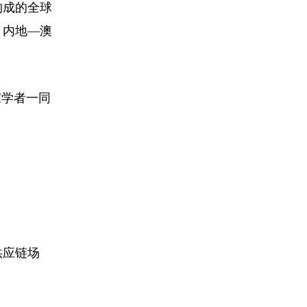
构成的全球
、内地—澳
家学者一同
供应链场