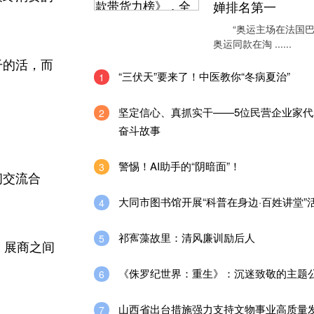
婵排名第一
“奥运主场在法国巴
奥运同款在淘 ......
干的活，而
“三伏天”要来了！中医教你“冬病夏治”
1
坚定信心、真抓实干——5位民营企业家代
2
奋斗故事
警惕！AI助手的“阴暗面”！
3
间交流合
大同市图书馆开展“科普在身边·百姓讲堂”
4
祁寯藻故里：清风廉训励后人
5
；展商之间
《侏罗纪世界：重生》：沉迷致敬的主题
6
山西省出台措施强力支持文物事业高质量
7