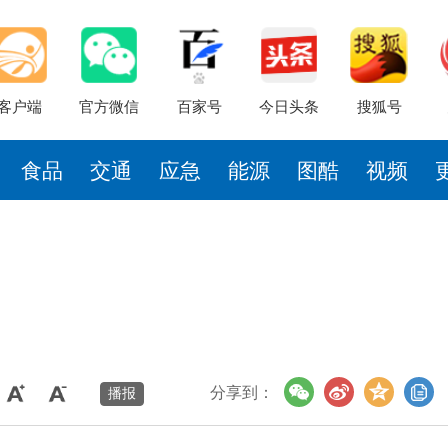
客户端
官方微信
百家号
今日头条
搜狐号
食品
交通
应急
能源
图酷
视频
分享到：