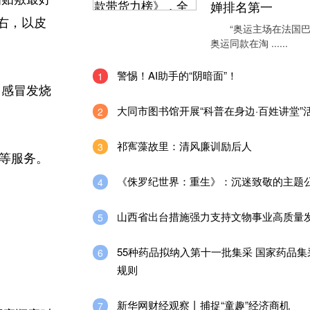
婵排名第一
右，以皮
“奥运主场在法国巴
奥运同款在淘 ......
警惕！AI助手的“阴暗面”！
1
、感冒发烧
大同市图书馆开展“科普在身边·百姓讲堂”
2
祁寯藻故里：清风廉训励后人
3
等服务。
《侏罗纪世界：重生》：沉迷致敬的主题
4
山西省出台措施强力支持文物事业高质量
5
55种药品拟纳入第十一批集采 国家药品
6
规则
新华网财经观察丨捕捉“童趣”经济商机
7