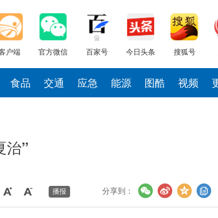
客户端
官方微信
百家号
今日头条
搜狐号
食品
交通
应急
能源
图酷
视频
夏治”
分享到：