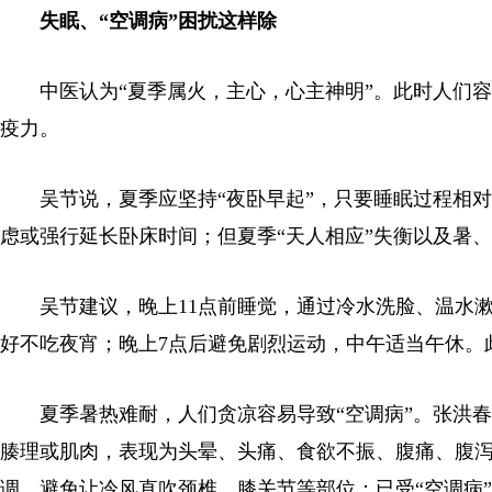
失眠、“空调病”困扰这样除
中医认为“夏季属火，主心，心主神明”。此时人们容
疫力。
吴节说，夏季应坚持“夜卧早起”，只要睡眠过程相对
虑或强行延长卧床时间；但夏季“天人相应”失衡以及暑
吴节建议，晚上11点前睡觉，通过冷水洗脸、温水漱
好不吃夜宵；晚上7点后避免剧烈运动，中午适当午休。
夏季暑热难耐，人们贪凉容易导致“空调病”。张洪春
腠理或肌肉，表现为头晕、头痛、食欲不振、腹痛、腹
调，避免让冷风直吹颈椎、膝关节等部位；已受“空调病