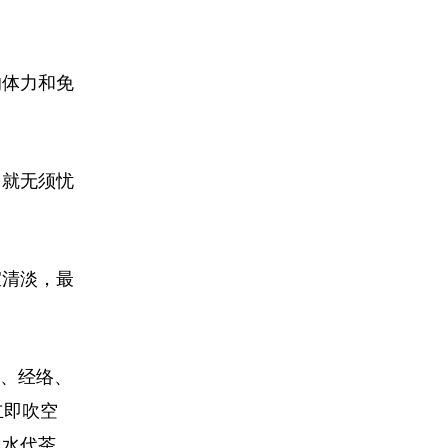
响体力和免
，就无须忧
宜清淡，最
腑、经络、
立即吹空
泡水代茶