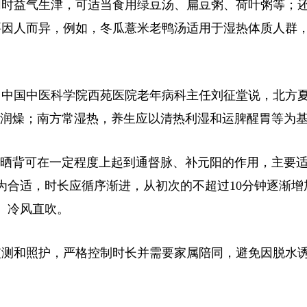
时益气生津，可适当食用绿豆汤、扁豆粥、荷叶粥等；
要因人而异，例如，冬瓜薏米老鸭汤适用于湿热体质人群
中国中医科学院西苑医院老年病科主任刘征堂说，北方
、润燥；南方常湿热，养生应以清热利湿和运脾醒胃等为
晒背可在一定程度上起到通督脉、补元阳的作用，主要
为合适，时长应循序渐进，从初次的不超过10分钟逐渐增加
、冷风直吹。
测和照护，严格控制时长并需要家属陪同，避免因脱水