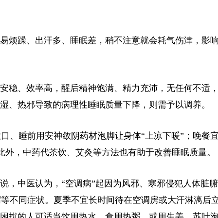
易烦躁、出汗多、睡眠差，稍不注意就会耗气伤津，影
安稳、效率高，醒后精神饱满、精力充沛，无任何不适
、湿、热邪导致的病理性睡眠质量下降，则需予以调养。
口、睡前用安神敛阴药材泡脚让身体“上凉下暖”；晚餐
此外，中药代茶饮、艾灸等方法也有助于改善睡眠质量。
说，中医认为，“空调病”起因为风邪、寒邪侵犯人体脏
泻等不同症状。夏季不宜长时间待在空调房或大汗淋漓后
”困扰的人可适当饮用热水、食用热粥，或用生姜、苏叶