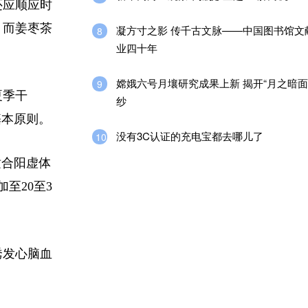
还应顺应时
，而姜枣茶
凝方寸之影 传千古文脉——中国图书馆文
8
业四十年
嫦娥六号月壤研究成果上新 揭开“月之暗面
9
夏季干
纱
基本原则。
没有3C认证的充电宝都去哪儿了
10
适合阳虚体
至20至3
诱发心脑血