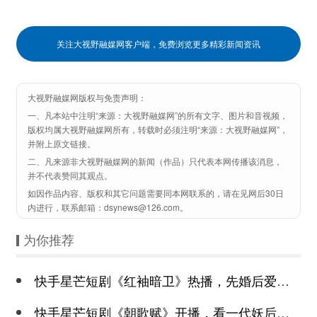
关注大视野融媒网客户端，免费浏览更多精彩新闻资讯
大视野融媒网版权与免责声明：
一、凡本站中注明“来源：大视野融媒网”的所有文字、图片和音视频，
版权均属大视野融媒网所有，转载时必须注明“来源：大视野融媒网”，
并附上原文链接。
二、凡来源非大视野融媒网的新闻（作品）只代表本网传播该消息，
并不代表赞同其观点。
如因作品内容、版权和其它问题需要同本网联系的，请在见网后30日
内进行，联系邮箱：dsynews@126.com。
为你推荐
快手星芒短剧《红袖暗卫》热播，先婚后爱诠释别样浪漫
快手星芒短剧《朝歌赋》开播，看一代妖后与心机皇上极限拉扯