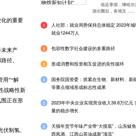
临近寒假，继哈尔
游出圈后，各地文 ......
业化的重要
人社部：就业局势保持总体稳定 2023年
1
就业1244万人
包容性数字社会建设的多重路径
2
等未来产
和路径。
形成消费和投资相互促进的良性循环
3
国务院国资委：抓紧在生物、新材料、新
4
用”“解
等重点领域形成标志性成果
性战略性新
氛围正在形
2023年中央企业实现营业收入39.8万亿元
5
量的稳步增长
天猫年货节年味产业带“大摸底”，山东鲅
6
光伏制氢、
西凤酒、江西山茶油成新“顶流”