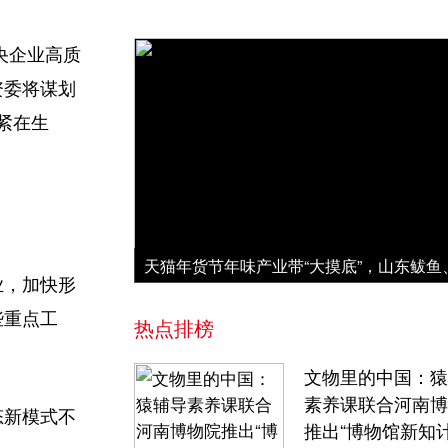
央企业高质
资委将谋划
紧在生
业，加快形
些重点工
热点排榜
文物里的中国：猿
素养课联合河南博
态新模式不
推出“博物馆新知计