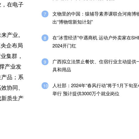
业，在电子
文物里的中国：猿辅导素养课联合河南博
7
。
出“博物馆新知计划”
未来产业。
在“冰雪经济”中遇商机 运动户外卖家在SH
8
2024开门红
在央企布局
产业集群，
广西拟立法禁止餐饮、住宿行业主动提供
9
撑产业发
具和用品
性产品；系
人社部：2024年“春风行动”将于1月下旬至
10
高效协同、
举行 预计提供3000万个就业岗位
成新质生产