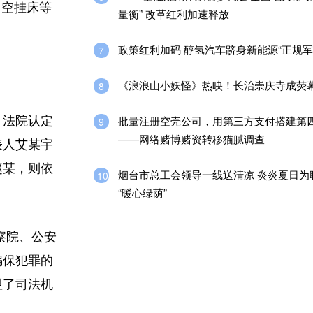
、空挂床等
量衡” 改革红利加速释放
政策红利加码 醇氢汽车跻身新能源“正规军
7
《浪浪山小妖怪》热映！长治崇庆寺成荧幕
8
批量注册空壳公司，用第三方支付搭建第
，法院认定
9
——网络赌博赌资转移猫腻调查
表人艾某宇
赵某，则依
烟台市总工会领导一线送清凉 炎炎夏日为
10
“暖心绿荫”
察院、公安
骗保犯罪的
显了司法机