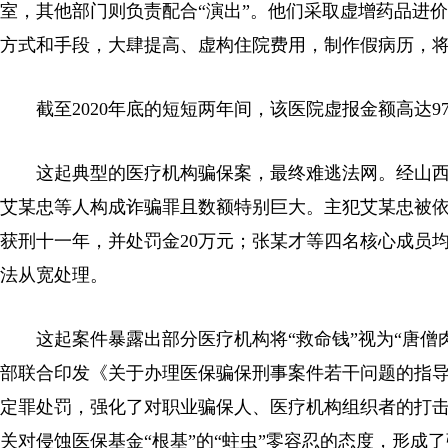
室，其他部门则负责配合“演出”。他们采取虚增药品进
方式和手段，大肆提高、虚构住院费用，制作假病历，
截至2020年底的短短两年间，该医院虚报金额高达970
这起典型的医疗机构骗保案，最终难逃法网。经山西
艾某忠等人构成诈骗罪且数额特别巨大。主犯艾某忠被依
获刑十一年，并处罚金20万元；张某才等四名核心成员
法从宽处理。
这起案件暴露出部分医疗机构将“救命钱”视为“唐僧肉”
部联合印发《关于办理医保骗保刑事案件若干问题的指
定罪处罚，强化了对职业骗保人、医疗机构组织者的打
关对侵蚀医保基金“根基”的“蛀虫”零容忍的态度，形成