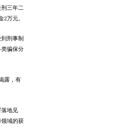
徒刑三年二
金2万元。
受到刑事制
各类骗保分
揭露，有
署落地见
障领域的获