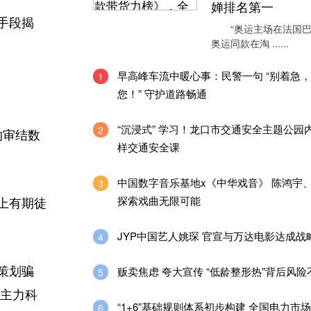
婵排名第一
手段揭
“奥运主场在法国巴
奥运同款在淘 ......
早高峰车流中暖心事：民警一句 “别着急
1
您！” 守护道路畅通
“沉浸式” 学习！龙口市交通安全主题公园
2
的审结数
样交通安全课
中国数字音乐基地x《中华戏音》 陈鸿宇
3
探索戏曲无限可能
上有期徒
JYP中国艺人姚琛 官宣与万达电影达成战
4
贩卖焦虑 夸大宣传 “低龄整形热”背后风
策划骗
5
的主力科
“1+6”基础规则体系初步构建 全国电力市场
6