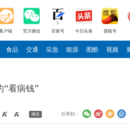
客户端
官方微信
百家号
今日头条
搜狐号
食品
交通
应急
能源
图酷
视频
“看病钱”
分享到：