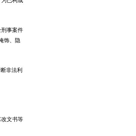
行为已构成
全刑事案件
掩饰、隐
斩断非法利
篡改文书等