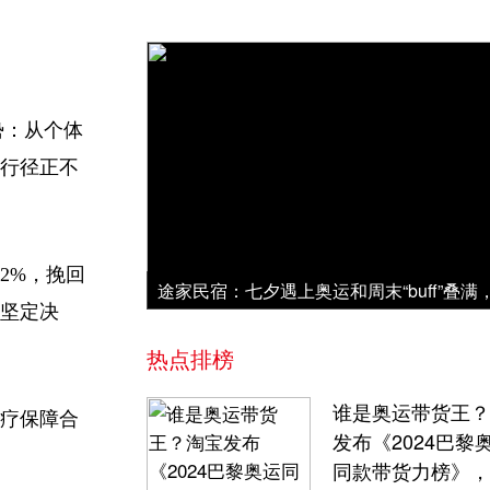
。
势：从个体
法行径正不
2%，挽回
的坚定决
热点排榜
谁是奥运带货王？
医疗保障合
发布《2024巴黎
同款带货力榜》，