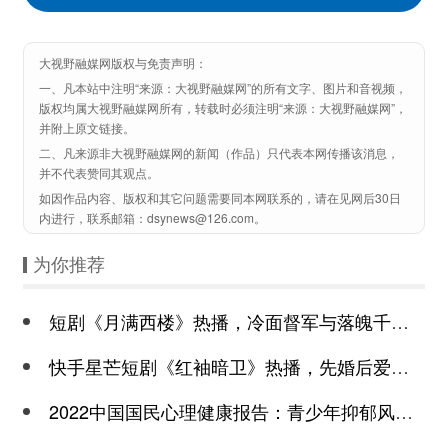
大视野融媒网版权与免责声明：
一、凡本站中注明“来源：大视野融媒网”的所有文字、图片和音视频，
版权均属大视野融媒网所有，转载时必须注明“来源：大视野融媒网”，
并附上原文链接。
二、凡来源非大视野融媒网的新闻（作品）只代表本网传播该消息，
并不代表赞同其观点。
如因作品内容、版权和其它问题需要同本网联系的，请在见网后30日
内进行，联系邮箱：dsynews@126.com。
为你推荐
短剧《月满西楼》热播，冷面督军与落魄千金谱写民国传奇
快手星芒短剧《红袖暗卫》热播，先婚后爱诠释别样浪漫
2022中国国民心理健康报告：青少年抑郁风险高于成年