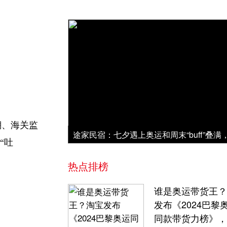
溯、海关监
“吐
热点排榜
谁是奥运带货王？
发布《2024巴黎
同款带货力榜》，