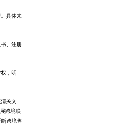
理。具体来
权书、注册
货权，明
核清关文
开展跨境联
斩断跨境售