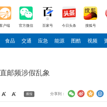
客户端
官方微信
百家号
今日头条
搜狐号
食品
交通
应急
能源
图酷
视频
外直邮频涉假乱象
分享到：