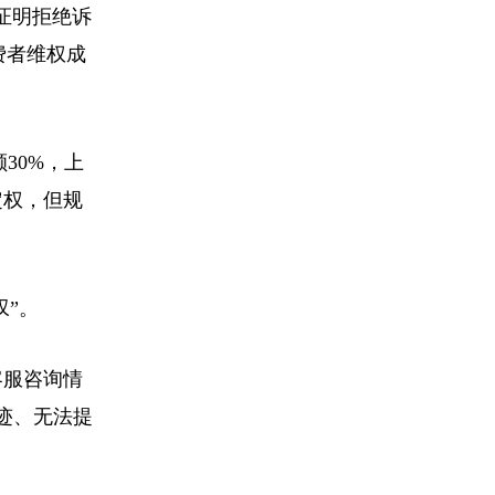
证明拒绝诉
费者维权成
30%，上
定权，但规
”。
客服咨询情
迹、无法提