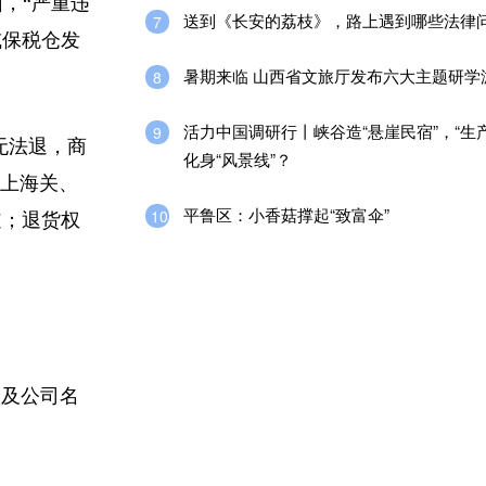
，“严重违
送到《长安的荔枝》，路上遇到哪些法律
7
或保税仓发
暑期来临 山西省文旅厅发布六大主题研学
8
活力中国调研行丨峡谷造“悬崖民宿”，“生
9
无法退，商
化身“风景线”？
掌上海关、
平鲁区：小香菇撑起“致富伞”
10
道；退货权
及公司名