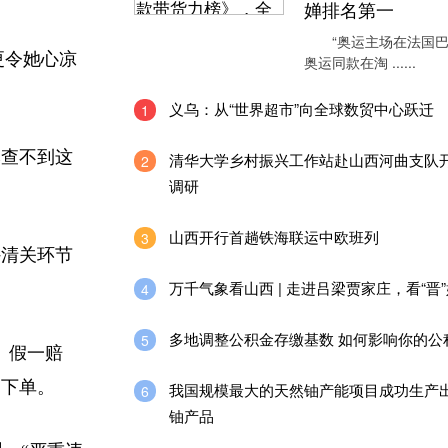
婵排名第一
“奥运主场在法国巴
更令她心凉
奥运同款在淘 ......
义乌：从“世界超市”向全球数贸中心跃迁
1
本查不到这
清华大学乡村振兴工作站赴山西河曲支队
2
调研
山西开行首趟铁海联运中欧班列
3
清关环节
万千气象看山西 | 走进吕梁贾家庄，看“晋
4
多地调整公积金存缴基数 如何影响你的公
5
、假一赔
速下单。
我国规模最大的天然铀产能项目成功生产
6
铀产品