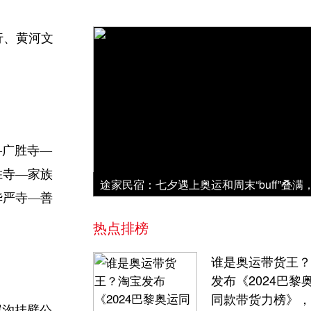
行、黄河文
—广胜寺—
胜寺—家族
华严寺—善
热点排榜
谁是奥运带货王？
发布《2024巴黎
同款带货力榜》，
崖沟挂壁公