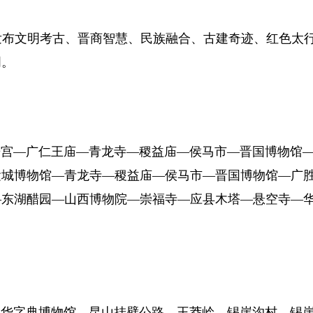
发布文明考古、晋商智慧、民族融合、古建奇迹、红色太
明。
宫—广仁王庙—青龙寺—稷益庙—侯马市—晋国博物馆
运城博物馆—青龙寺—稷益庙—侯马市—晋国博物馆—广
—东湖醋园—山西博物院—崇福寺—应县木塔—悬空寺—
华字典博物馆—昆山挂壁公路—王莽岭—锡崖沟村—锡