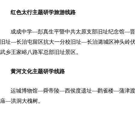
红色太行主题研学旅游线路
成成中学—彭真生平暨中共太原支部旧址纪念馆—晋
旧址—长治屯留区抗大一分校旧址—长治潞城区神头岭
武乡王家峪八路军总部旧址景区。
黄河文化主题研学线路
运城博物馆—舜帝陵—西侯度遗址—鹳雀楼—蒲津渡
庙—洪洞大槐树。