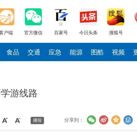
客户端
官方微信
百家号
今日头条
搜狐号
食品
交通
应急
能源
图酷
视频
研学游线路
分享到：