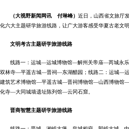
（大视野新闻网讯 付琳峰）
近日，山西省文旅厅
化六大主题研学旅游线路，让广大游客感受华夏古老文
文明考古主题研学旅游线路
线路一：运城—运城博物馆—解州关帝庙—芮城永乐
双林寺—平遥古城—晋祠—东湖醋园；线路二：运城—
建筑艺术博物馆—平遥古城—晋祠博物馆—山西博物馆
化寺—大同城墙遗址陈列馆—云冈石窟。
晋商智慧主题研学旅游线路
线路一：晋城—湘峪古堡—皇城相府—郭峪古城—中