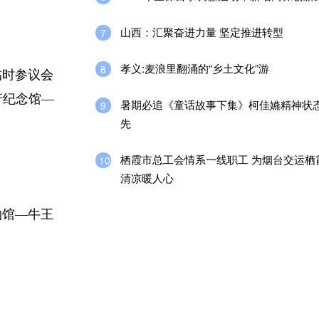
山西：汇聚奋进力量 坚定推进转型
7
孝义:麦浪里翻涌的“乡土文化”游
8
临时参议会
行纪念馆—
暑期必追《童话故事下集》柯佳嬿精神状
9
先
栖霞市总工会情系一线职工 为烟台交运栖
10
清凉暖人心
物馆—牛王