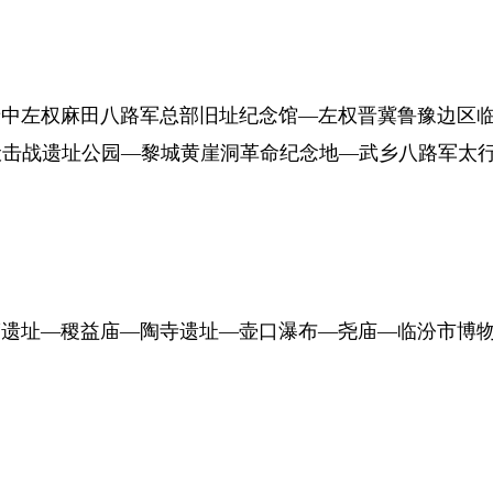
中左权麻田八路军总部旧址纪念馆—左权晋冀鲁豫边区
伏击战遗址公园—黎城黄崖洞革命纪念地—武乡八路军太
遗址—稷益庙—陶寺遗址—壶口瀑布—尧庙—临汾市博