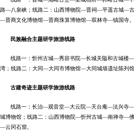
路—八泉峡；线路二：山西博物院—晋祠—平遥古城—
—晋商文化博物馆—晋商珠算博物馆—双林寺—镇国寺
民族融合主题研学旅游线路
线路一：忻州古城—秀容书院—长城关隘和古城楼—
湾；线路二：大同—大同市博物馆—大同城墙遗址陈列
古建奇迹主题研学旅游线路
线路一：长治—观音堂—大云院—天台庵—法兴寺—
城博物馆；线路二：山西博物院—忻州古城—南禅寺—
—云冈石窟。