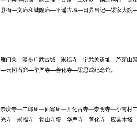
古县衙—文庙和城隍庙—平遥古城—日昇昌记—渠家大院
。
雁门关—漫步广武古城—崇福寺—宁武关遗址—芦芽山
馆—云冈石窟—华严寺—善化寺—梁思成纪念馆。
崇庆寺—二郎庙—仙翁庙—开化古寺—崇明寺—小南村
佛光寺—崇福寺—觉山寺塔—华严寺—善化寺—应县木塔