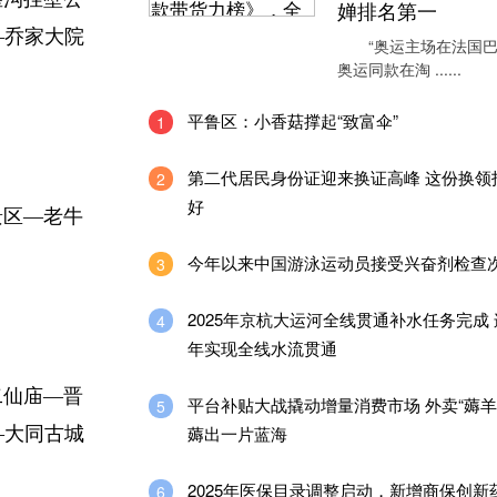
婵排名第一
—乔家大院
“奥运主场在法国巴
奥运同款在淘 ......
平鲁区：小香菇撑起“致富伞”
1
第二代居民身份证迎来换证高峰 这份换领
2
好
景区—老牛
今年以来中国游泳运动员接受兴奋剂检查
3
2025年京杭大运河全线贯通补水任务完成
4
年实现全线水流贯通
二仙庙—晋
平台补贴大战撬动增量消费市场 外卖“薅羊
5
薅出一片蓝海
—大同古城
2025年医保目录调整启动，新增商保创新
6