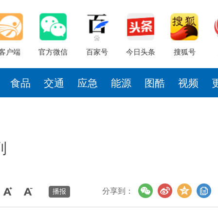
客户端
官方微信
百家号
今日头条
搜狐号
食品
交通
应急
能源
图酷
视频
列
分享到：