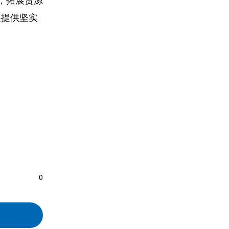
，拓展货源
展提供坚实
0