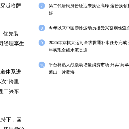
第二代居民身份证迎来换证高峰 这份换领
，穿越哈萨
7
好
今年以来中国游泳运动员接受兴奋剂检查
8
、优先装
2025年京杭大运河全线贯通补水任务完成
9
司经理李生
年实现全线水流贯通
平台补贴大战撬动增量消费市场 外卖“薅羊
10
道体系进
薅出一片蓝海
次“跨里
理王兴东
支持下，国