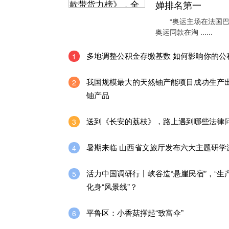
婵排名第一
“奥运主场在法国巴
奥运同款在淘 ......
多地调整公积金存缴基数 如何影响你的公
1
我国规模最大的天然铀产能项目成功生产
2
铀产品
送到《长安的荔枝》，路上遇到哪些法律
3
暑期来临 山西省文旅厅发布六大主题研学
4
活力中国调研行丨峡谷造“悬崖民宿”，“生
5
化身“风景线”？
平鲁区：小香菇撑起“致富伞”
6