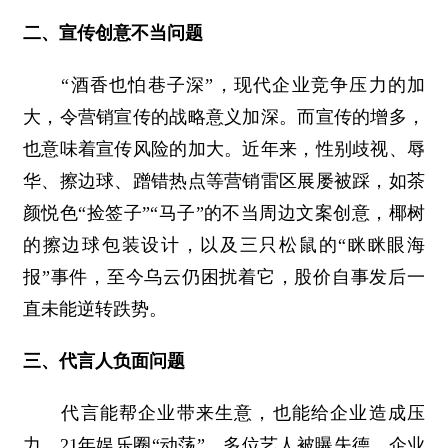
二、宣传创意不当问题
“酒香也怕巷子深”，现代企业竞争压力的加
大，令营销宣传的战略意义加深。而宣传的增多，
也意味着宣传风险的加大。近年来，性别歧视、辱
华、擦边球、蹭错热点等营销雷区展屡被踩，如茶
颜悦色“捡签子”“马子”的不当周边文案创意，椰树
的擦边球包装设计，以及三只松鼠的“眯眯眼海
报”事件，至今乌云仍困扰着它，股价自事发后一
直未能逆转跌势。
三、代言人负面问题
代言能帮企业带来生意，也能给企业造成压
力。21年娱乐圈“动荡”，多位艺人被曝失德。企业