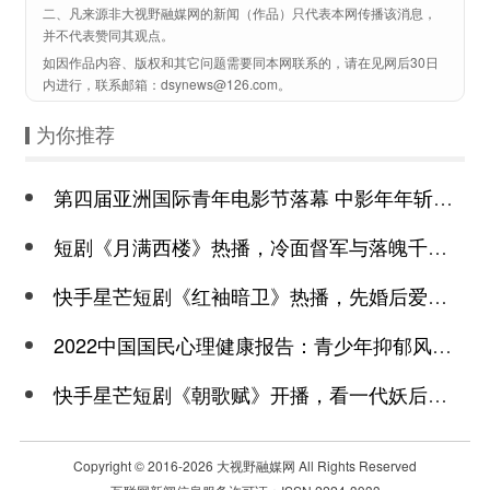
二、凡来源非大视野融媒网的新闻（作品）只代表本网传播该消息，
并不代表赞同其观点。
如因作品内容、版权和其它问题需要同本网联系的，请在见网后30日
内进行，联系邮箱：dsynews@126.com。
为你推荐
第四届亚洲国际青年电影节落幕 中影年年斩获颇丰
短剧《月满西楼》热播，冷面督军与落魄千金谱写民国传奇
快手星芒短剧《红袖暗卫》热播，先婚后爱诠释别样浪漫
2022中国国民心理健康报告：青少年抑郁风险高于成年
快手星芒短剧《朝歌赋》开播，看一代妖后与心机皇上极限拉扯
Copyright © 2016-
2026 大视野融媒网 All Rights Reserved