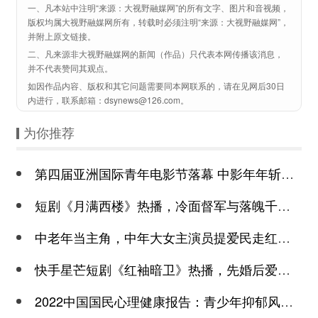
一、凡本站中注明“来源：大视野融媒网”的所有文字、图片和音视频，
版权均属大视野融媒网所有，转载时必须注明“来源：大视野融媒网”，
并附上原文链接。
二、凡来源非大视野融媒网的新闻（作品）只代表本网传播该消息，
并不代表赞同其观点。
如因作品内容、版权和其它问题需要同本网联系的，请在见网后30日
内进行，联系邮箱：dsynews@126.com。
为你推荐
第四届亚洲国际青年电影节落幕 中影年年斩获颇丰
短剧《月满西楼》热播，冷面督军与落魄千金谱写民国传奇
中老年当主角，中年大女主演员提爱民走红短剧市场
快手星芒短剧《红袖暗卫》热播，先婚后爱诠释别样浪漫
2022中国国民心理健康报告：青少年抑郁风险高于成年