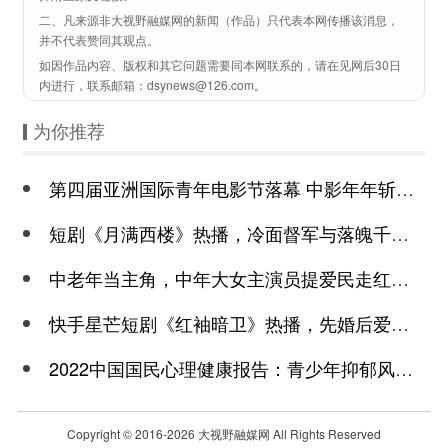
二、凡来源非大视野融媒网的新闻（作品）只代表本网传播该消息，
并不代表赞同其观点。
如因作品内容、版权和其它问题需要同本网联系的，请在见网后30日
内进行，联系邮箱：dsynews@126.com。
为你推荐
第四届亚洲国际青年电影节落幕 中影年年斩获颇丰
短剧《月满西楼》热播，冷面督军与落魄千金谱写民国传奇
中老年当主角，中年大女主演员提爱民走红短剧市场
快手星芒短剧《红袖暗卫》热播，先婚后爱诠释别样浪漫
2022中国国民心理健康报告：青少年抑郁风险高于成年
Copyright © 2016-
2026 大视野融媒网 All Rights Reserved