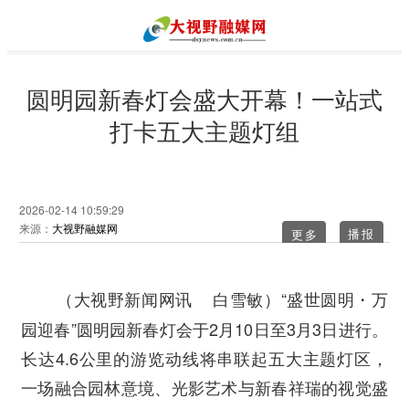
圆明园新春灯会盛大开幕！一站式
打卡五大主题灯组
2026-02-14 10:59:29
来源：
大视野融媒网
更多
“盛世圆明・万
（大视野新闻网讯 白雪敏）
园迎春”圆明园新春灯会于2月10日至3月3日进行。
长达4.6公里的游览动线将串联起五大主题灯区，
一场融合园林意境、光影艺术与新春祥瑞的视觉盛