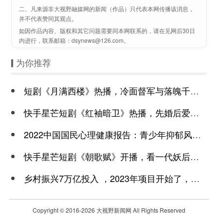
二、凡来源非大视野融媒网的新闻（作品）只代表本网传播该消息，
并不代表赞同其观点。
如因作品内容、版权和其它问题需要同本网联系的，请在见网后30日
内进行，联系邮箱：dsynews@126.com。
为你推荐
短剧《月满西楼》热播，冷面督军与落魄千金谱写民国传奇
快手星芒短剧《红袖暗卫》热播，先婚后爱诠释别样浪漫
2022中国国民心理健康报告：青少年抑郁风险高于成年
快手星芒短剧《朝歌赋》开播，看一代妖后与心机皇上极限拉扯
乡村振兴7万亿投入 ，2023年项目开始了，总有一个适合你
Copyright © 2016-
2026 大视野新闻网 All Rights Reserved