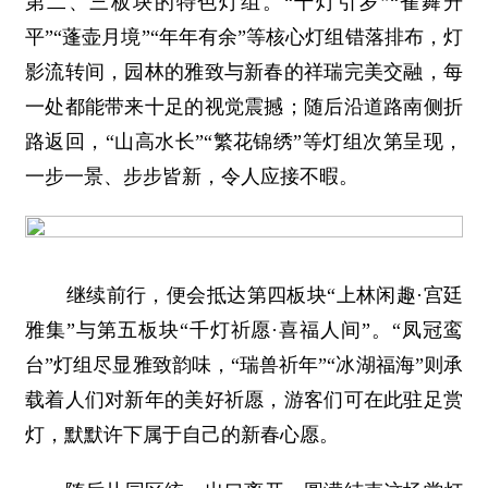
第二、三板块的特色灯组。“千灯引岁”“雀舞升
平”“蓬壶月境”“年年有余”等核心灯组错落排布，灯
影流转间，园林的雅致与新春的祥瑞完美交融，每
一处都能带来十足的视觉震撼；随后沿道路南侧折
路返回，“山高水长”“繁花锦绣”等灯组次第呈现，
一步一景、步步皆新，令人应接不暇。
继续前行，便会抵达第四板块“上林闲趣·宫廷
雅集”与第五板块“千灯祈愿·喜福人间”。“凤冠鸾
台”灯组尽显雅致韵味，“瑞兽祈年”“冰湖福海”则承
载着人们对新年的美好祈愿，游客们可在此驻足赏
灯，默默许下属于自己的新春心愿。