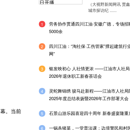
（大视野新闻网讯 贾
城市探访纪 ......
劳务协作贯通四川江油·安徽广德，专场招
1
5000余
四川江油：“淘社保·工伤管家”撑起建筑行
2
网”
银发映初心 人社情更浓 ——江油市人社
3
2026年退休职工新春茶话会
灵蛇舞锦绣 骏马赴新程——江油市人社局
4
2025年度总结表扬暨2026年工作部署大会
序幕。当前
石景山游乐园喜迎四十周年 新春盛宴隆重
5
一锅杀猪菜，一堂普法课：边境警民和村
6