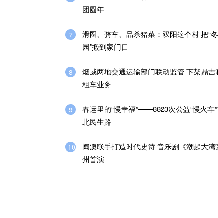
团圆年
滑圈、骑车、品杀猪菜：双阳这个村 把“
7
园”搬到家门口
烟威两地交通运输部门联动监管 下架鼎吉
8
租车业务
春运里的“慢幸福”——8823次公益“慢火车
9
北民生路
闽澳联手打造时代史诗 音乐剧《潮起大湾》
10
州首演