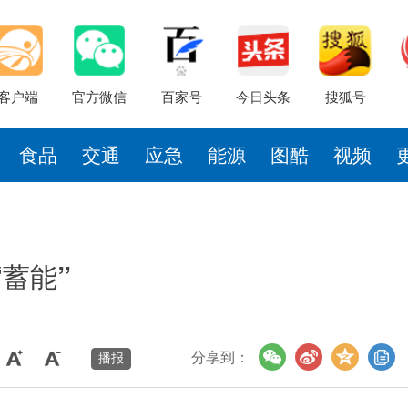
客户端
官方微信
百家号
今日头条
搜狐号
食品
交通
应急
能源
图酷
视频
蓄能”
分享到：