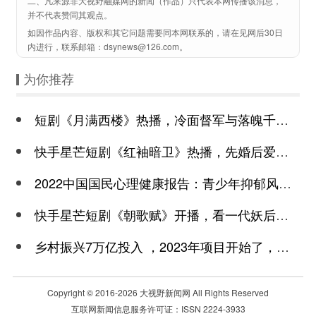
二、凡来源非大视野融媒网的新闻（作品）只代表本网传播该消息，
并不代表赞同其观点。
如因作品内容、版权和其它问题需要同本网联系的，请在见网后30日
内进行，联系邮箱：dsynews@126.com。
为你推荐
短剧《月满西楼》热播，冷面督军与落魄千金谱写民国传奇
快手星芒短剧《红袖暗卫》热播，先婚后爱诠释别样浪漫
2022中国国民心理健康报告：青少年抑郁风险高于成年
快手星芒短剧《朝歌赋》开播，看一代妖后与心机皇上极限拉扯
乡村振兴7万亿投入 ，2023年项目开始了，总有一个适合你
Copyright © 2016-
2026 大视野新闻网 All Rights Reserved
互联网新闻信息服务许可证：ISSN 2224-3933