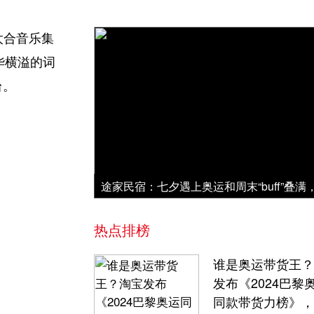
太合音乐集
华横溢的词
台。
热点排榜
谁是奥运带货王？
发布《2024巴黎
同款带货力榜》，