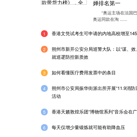
婵排名第一
“奥运主场在法国巴
奥运同款在淘 ......
香港文凭试考生可申请的内地高校增至14
1
朔州市新开公安分局巡警大队：以“谋、效
2
就巡逻防控新质效
如何看懂医疗费用发票中的条目
3
朔州市公安局振华街派出所开展“11.9消防
4
活动
香港天籁敦煌乐团“博物馆系列”音乐会在
5
每天仅增少量锻炼就可能有助降血压
6