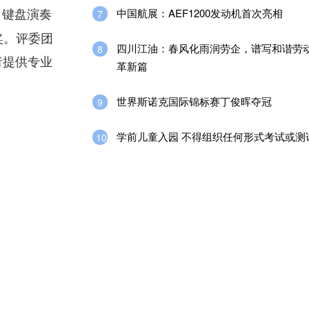
、键盘演奏
中国航展：AEF1200发动机首次亮相
7
曲奖。评委团
四川江油：春风化雨润劳企，谱写和谐劳
8
者提供专业
革新篇
世界斯诺克国际锦标赛丁俊晖夺冠
9
学前儿童入园 不得组织任何形式考试或测
10