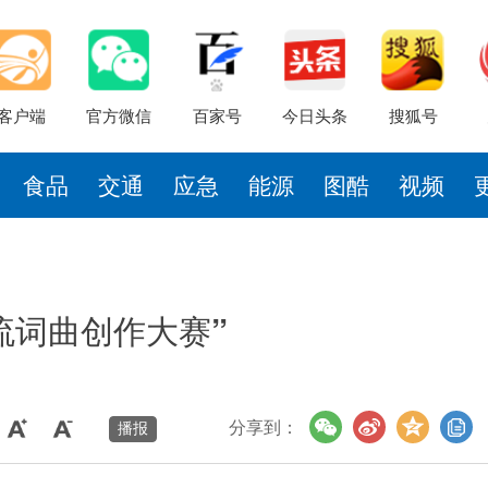
客户端
官方微信
百家号
今日头条
搜狐号
食品
交通
应急
能源
图酷
视频
流词曲创作大赛”
分享到：