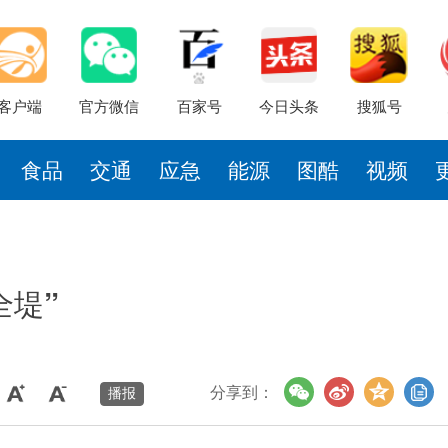
客户端
官方微信
百家号
今日头条
搜狐号
食品
交通
应急
能源
图酷
视频
全堤”
分享到：