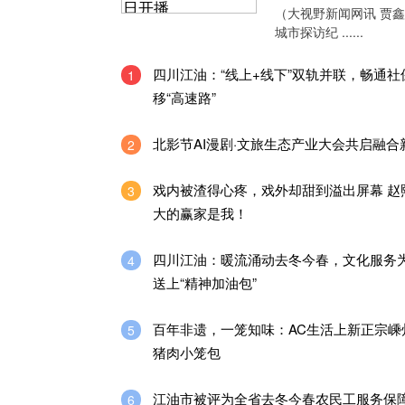
（大视野新闻网讯 贾
城市探访纪 ......
四川江油：“线上+线下”双轨并联，畅通社
1
移“高速路”
北影节AI漫剧·文旅生态产业大会共启融合
2
戏内被渣得心疼，戏外却甜到溢出屏幕 赵
3
大的赢家是我！
四川江油：暖流涌动去冬今春，文化服务
4
送上“精神加油包”
百年非遗，一笼知味：AC生活上新正宗嵊
5
猪肉小笼包
江油市被评为全省去冬今春农民工服务保
6