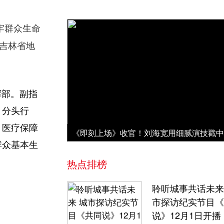
牢群众生命
吉林省地
挥部。副指
、分头行
；医疗保障
群众基本生
热点排榜
聆听城事共话未来
市探访纪实节目《
说》12月1日开播