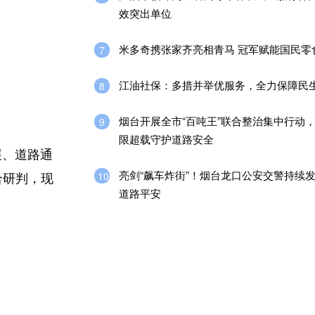
效突出单位
米多奇携张家齐亮相青马 冠军赋能国民零
7
江油社保：多措并举优服务，全力保障民
8
烟台开展全市“百吨王”联合整治集中行动
9
限超载守护道路安全
展、道路通
亮剑“飙车炸街”！烟台龙口公安交警持续
10
合研判，现
道路平安