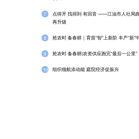
点得开 找得到 有回音 ——江油市人社局
7
再升级
抢农时·备春耕｜育苗“智”上新阶 丰产“新”
8
抢农时·备春耕|农资供应跑完“最后一公里”
9
组织领航添动能 庭院经济促振兴
10