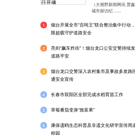
（大视野新闻网讯 贾
城市探访纪 ......
烟台开展全市“百吨王”联合整治集中行动
1
限超载守护道路安全
亮剑“飙车炸街”！烟台龙口公安交警持续
2
道路平安
烟台龙口交警深入农村集市及事故多发路
3
通安全宣传
长春市双阳区全部完成水稻育苗工作
4
草莓番茄变身“致富果”
5
康保遗鸥生态科普及非遗文化研学宣传周
6
校园