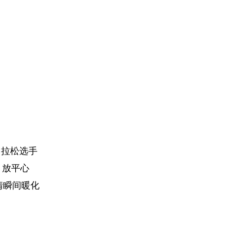
马拉松选手
、放平心
情瞬间暖化