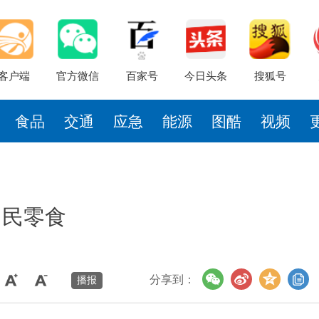
客户端
官方微信
百家号
今日头条
搜狐号
食品
交通
应急
能源
图酷
视频
国民零食
分享到：