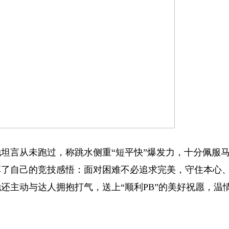
坦言从未跑过，称跳水侧重“短平快”爆发力，十分佩服
享了自己的竞技感悟：面对困难不必追求完美，守住本心
还主动与达人拥抱打气，送上“顺利PB”的美好祝愿，温