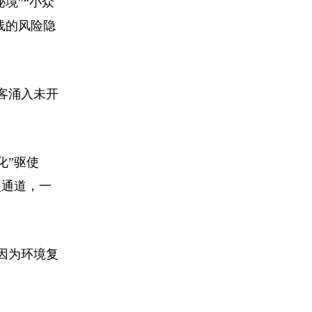
境”“小众
线的风险隐
客涌入未开
化”驱使
援通道，一
因为环境复