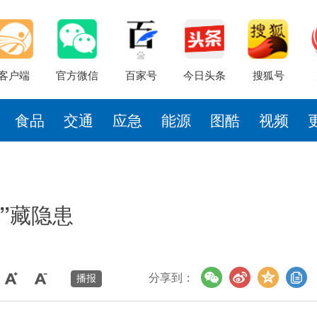
客户端
官方微信
百家号
今日头条
搜狐号
食品
交通
应急
能源
图酷
视频
”藏隐患
分享到：