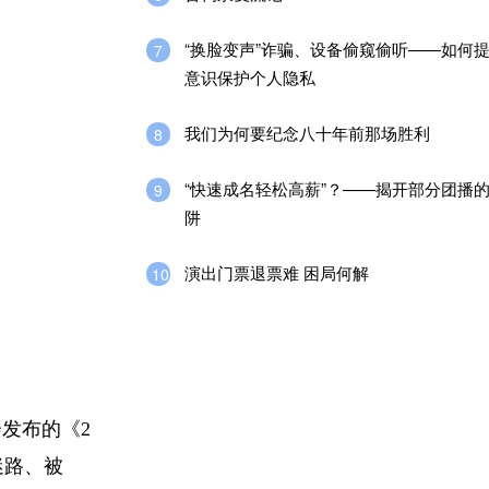
“换脸变声”诈骗、设备偷窥偷听——如何
7
意识保护个人隐私
我们为何要纪念八十年前那场胜利
8
“快速成名轻松高薪”？——揭开部分团播的
9
阱
演出门票退票难 困局何解
10
发布的《2
迷路、被