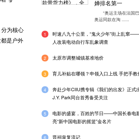
婵排名第一
“奥运主场在法国巴
奥运同款在淘 ......
，分为核心
时速八九十公里，“鬼火少年”街上乱窜—
1
大都是户外
人改装电动自行车乱象调查
太原市调整城镇基准地价
2
育儿补贴在哪领？申领入口上线 手把手教
3
奔赴少年CIIU携专辑《我们的出发》正式
4
J.Y. Park同台首秀备受关注
电影的盛宴，百姓的节日——中国长春电
5
亮“新中国电影的摇篮”金名片
晋祠泉复流记
6