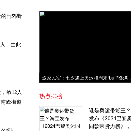
放的荒郊野
进入，由此
，致12人
热点排榜
县南峰街道
谁是奥运带货王？
发布《2024巴黎
同款带货力榜》，
名“驴