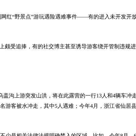
网红“野景点”游玩遇险遇难事件——有的进入未开发开
体上颇受追捧，有的社交博主甚至诱导游客绕开管制违规
盖沟上游突发山洪，将在此露营的一行13人和4辆车冲走
6名游客被水冲走，其中5人遇难；今年4月，浙江省仙居
少是相关法律法规明确禁入的区域。比如，今年8月，6