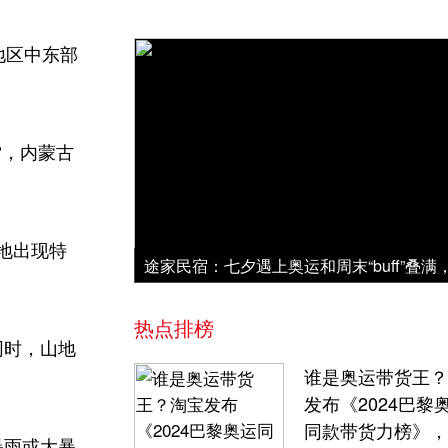
地区中东部
。
”，内蒙古
地出现特
热点排榜
同时，山地
谁是奥运带货王？
发布《2024巴黎
同款带货力榜》，
暴雨或大暴