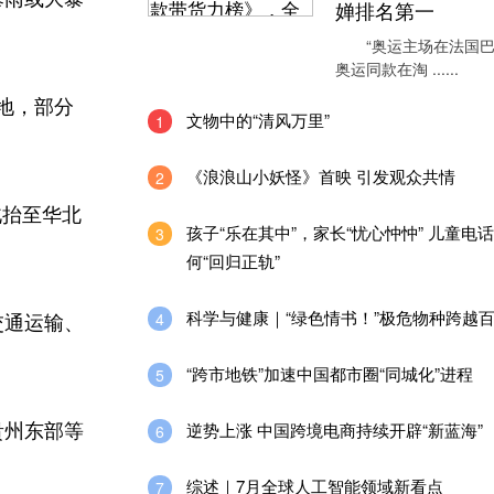
婵排名第一
“奥运主场在法国巴
奥运同款在淘 ......
地，部分
文物中的“清风万里”
1
《浪浪山小妖怪》首映 引发观众共情
2
北抬至华北
孩子“乐在其中”，家长“忧心忡忡” 儿童电
3
何“回归正轨”
科学与健康｜“绿色情书！”极危物种跨越
4
交通运输、
“跨市地铁”加速中国都市圈“同城化”进程
5
逆势上涨 中国跨境电商持续开辟“新蓝海”
贵州东部等
6
综述｜7月全球人工智能领域新看点
7