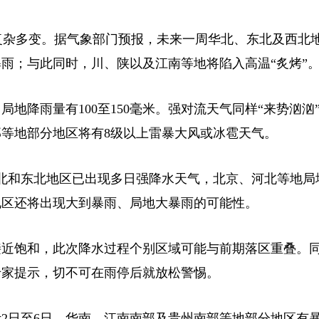
复杂多变。据气象部门预报，未来一周华北、东北及西北
雨；与此同时，川、陕以及江南等地将陷入高温“炙烤”
降雨量有100至150毫米。强对流天气同样“来势汹汹
等地部分地区将有8级以上雷暴大风或冰雹天气。
北和东北地区已出现多日强降水天气，北京、河北等地局
地区还将出现大到暴雨、局地大暴雨的可能性。
近饱和，此次降水过程个别区域可能与前期落区重叠。
专家提示，切不可在雨停后就放松警惕。
日至6日，华南、江南南部及贵州南部等地部分地区有