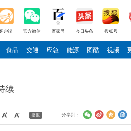
客户端
官方微信
百家号
今日头条
搜狐号
食品
交通
应急
能源
图酷
视频
持续
分享到：