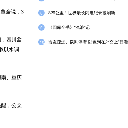
董全说，3
829公里！世界最长闪电纪录被刷新
8
《四库全书》“流浪”记
9
期，四川盆
盟友疏远、谈判停滞 以色列在外交上“日渐
10
取以水调
湖南、重庆
提醒，公众