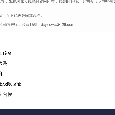
视频，版权均属大视野融媒网所有，转载时必须注明“来源：大视野融
息，并不代表赞同其观点。
进行，联系邮箱：dsynews@126.com。
国传奇
浪漫
年
上极限拉扯
适合你