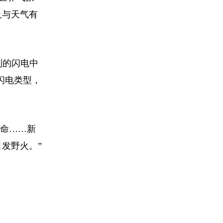
及与天气有
到的闪电中
闪电类型，
命……新
发野火。”