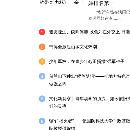
婵排名第一
“奥运主场在法国巴
奥运同款在淘 ......
盟友疏远、谈判停滞 以色列在外交上“日渐
1
书博会掀起山城文化热潮
2
少年军校：在青少年心田播撒“强军种子”
3
贺兰山下种出“紫色梦想”——把地方特色
4
做强之四
文化新观察丨当年动画的顶流，如今依旧
5
们的灵魂
强军“播火者”——记国防科技大学军政基
6
院教授傅婉娟