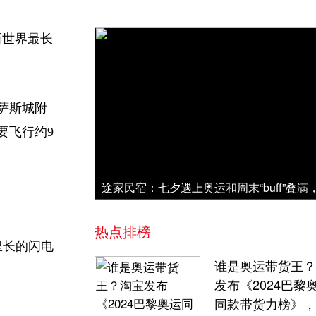
新世界最长
萨斯城附
要飞行约9
热点排榜
里长的闪电
谁是奥运带货王？
发布《2024巴黎
同款带货力榜》，