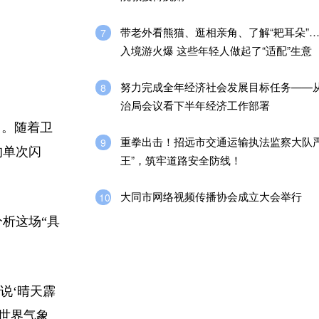
带老外看熊猫、逛相亲角、了解“耙耳朵”
7
入境游火爆 这些年轻人做起了“适配”生意
努力完成全年经济社会发展目标任务——
8
治局会议看下半年经济工作部署
力。随着卫
重拳出击！招远市交通运输执法监察大队严
9
的单次闪
王”，筑牢道路安全防线！
大同市网络视频传播协会成立大会举行
10
析这场“具
说‘晴天霹
由世界气象