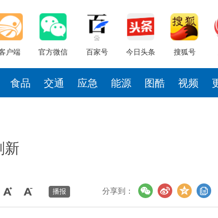
客户端
官方微信
百家号
今日头条
搜狐号
食品
交通
应急
能源
图酷
视频
刷新
分享到：