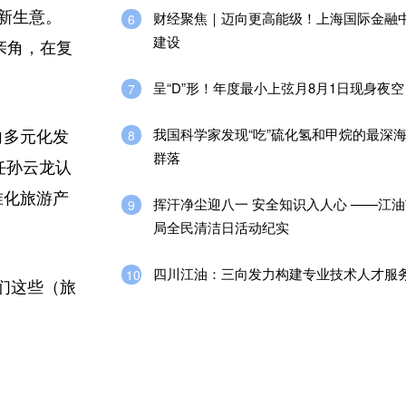
了新生意。
财经聚焦｜迈向更高能级！上海国际金融
6
建设
相亲角，在复
呈“D”形！年度最小上弦月8月1日现身夜空
7
我国科学家发现“吃”硫化氢和甲烷的最深
8
向多元化发
群落
任孙云龙认
准化旅游产
挥汗净尘迎八一 安全知识入人心 ——江
9
局全民清洁日活动纪实
四川江油：三向发力构建专业技术人才服
10
们这些（旅