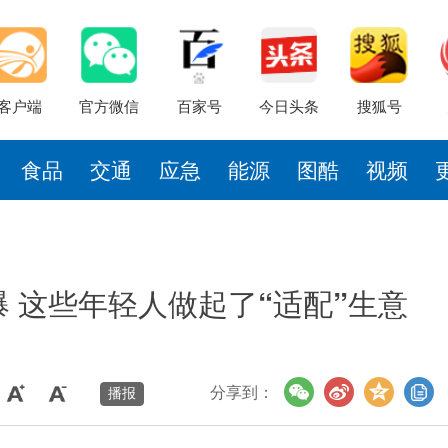
客户端
官方微信
百家号
今日头条
搜狐号
食品
交通
应急
能源
图酷
视频
 这些年轻人做起了“适配”生意
分享到：