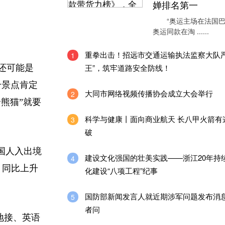
婵排名第一
“奥运主场在法国巴
奥运同款在淘 ......
重拳出击！招远市交通运输执法监察大队严
1
王”，筑牢道路安全防线！
还可能是
个景点肯定
大同市网络视频传播协会成立大会举行
2
熊猫”就要
科学与健康丨面向商业航天 长八甲火箭有
3
破
国人入出境
建设文化强国的壮美实践——浙江20年持
4
%，同比上升
化建设“八项工程”纪事
国防部新闻发言人就近期涉军问题发布消
5
者问
地接、英语