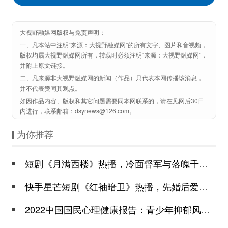
大视野融媒网版权与免责声明：
一、凡本站中注明“来源：大视野融媒网”的所有文字、图片和音视频，
版权均属大视野融媒网所有，转载时必须注明“来源：大视野融媒网”，
并附上原文链接。
二、凡来源非大视野融媒网的新闻（作品）只代表本网传播该消息，
并不代表赞同其观点。
如因作品内容、版权和其它问题需要同本网联系的，请在见网后30日
内进行，联系邮箱：dsynews@126.com。
为你推荐
短剧《月满西楼》热播，冷面督军与落魄千金谱写民国传奇
快手星芒短剧《红袖暗卫》热播，先婚后爱诠释别样浪漫
2022中国国民心理健康报告：青少年抑郁风险高于成年