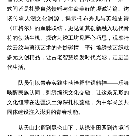
式间皆是礼赞自然馈赠与生命美好的虔诚诗篇。访
谈传承人溯文化渊源，揭示托布秀儿与英雄史诗
《江格尔》的血脉联结，更见证其创新融入现代音
符的勃勃生机。探访刺绣工坊见匠心巧思，观摩犄
纹云纹与剪纸艺术的奇妙碰撞，平针堆绣技艺织就
多元文创精品，让古老智慧焕发时代光彩，走进当
代生活。
队员们以青春实践生动诠释非遗精神——乐舞
唤醒民族认同，刺绣编织文化交融，让这条无形的
文化纽带在边疆沃土深深扎根蔓延，为中华民族共
同体建设注入澎湃的青春动能。
从天山北麓到昆仑山下，从绿洲田园到边境哨