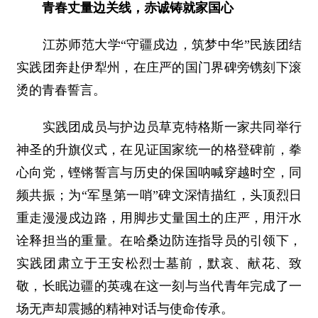
青春丈量边关线，赤诚铸就家国心
江苏师范大学“守疆戍边，筑梦中华”民族团结
实践团奔赴伊犁州，在庄严的国门界碑旁镌刻下滚
烫的青春誓言。
实践团成员与护边员草克特格斯一家共同举行
神圣的升旗仪式，在见证国家统一的格登碑前，拳
心向党，铿锵誓言与历史的保国呐喊穿越时空，同
频共振；为“军垦第一哨”碑文深情描红，头顶烈日
重走漫漫戍边路，用脚步丈量国土的庄严，用汗水
诠释担当的重量。在哈桑边防连指导员的引领下，
实践团肃立于王安松烈士墓前，默哀、献花、致
敬，长眠边疆的英魂在这一刻与当代青年完成了一
场无声却震撼的精神对话与使命传承。