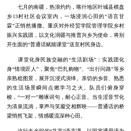
七月的南疆，热浪灼灼，喀什地区叶城县棋盘
乡13村社区会议室内，一场浸润心田的“语言甘
霖”正悄然播撒。重庆对外经贸学院管理学院乡村
振兴实践团，以文化润疆与推普兴乡为使命，将别
开生面的“普通话赋能课堂”送至村民身边。
课堂化身民族交融的“生活剧场”：实践团化
身“情境匠人”，聚焦“巴扎购物”、“出行问路”等乡
亲熟稔图景，展开沉浸式演绎。亲切的乡音、熟悉
的生活场景瞬间点燃学习之火。队员们俯身穿
梭，“一对一”雕琢词句，耐心正音。当生涩音节化
为清泉流淌，掌声与笑靥交相辉映——普通话的桥
梁悄然飞架，情感暖流深种心田。