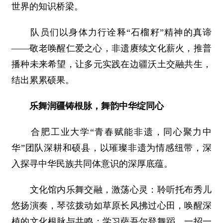
世界的知识桥梁。
队员们以身体力行诠释“石榴籽”精神的真谛
——敬老唤醒仁爱之心，非遗赓续文化薪火，推普
播种未来希望，让多元实践在边疆沃土交融共生，
结出累累硕果。
乐舞润疆铸根脉，舞韵中华绽同心
合肥工业大学“青春赋能非遗，同心聚力中
华”团队深耕和硕县，以璀璨非遗为情感纽带，深
入探寻中华民族共同体意识的深厚底蕴。
文化馆内乐舞交融，激荡心灵：聆听托布秀儿
悠扬演奏，琴弦拨动如草原长风拂过心田，唤醒深
植的文化根脉与共鸣；学习萨吾尔登舞蹈，一招一