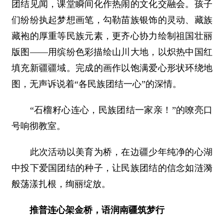
团结见闻，课堂瞬间化作热闹的文化交融会。孩子
们纷纷执起梦想画笔，勾勒苗族银饰的灵动、藏族
藏袍的厚重等民族元素，更齐心协力绘制祖国壮丽
版图——用缤纷色彩描绘山川大地，以炽热中国红
填充新疆疆域。完成的画作以饱满爱心形状环绕地
图，无声诉说着“各民族团结一心”的深情。
“石榴籽心连心，民族团结一家亲！”的嘹亮口
号响彻教室。
此次活动以美育为桥，在边疆少年纯净的心湖
中投下爱国团结的种子，让民族团结的信念如涟漪
般荡漾扎根，绚丽绽放。
推普连心架金桥，语润南疆筑梦行