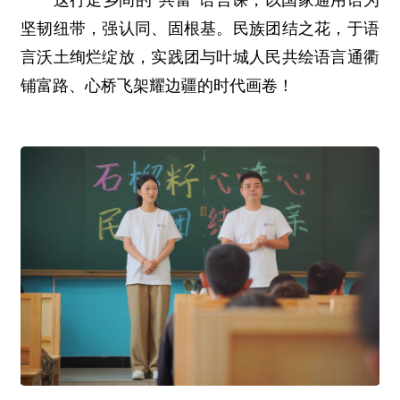
这行走乡间的“共富”语言课，以国家通用语为
坚韧纽带，强认同、固根基。民族团结之花，于语
言沃土绚烂绽放，实践团与叶城人民共绘语言通衢
铺富路、心桥飞架耀边疆的时代画卷！