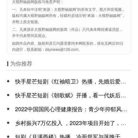
大视野融媒网版权与免责声明：
一、凡本站中注明“来源：大视野融媒网”的所有文字、图片和音视频，
版权均属大视野融媒网所有，转载时必须注明“来源：大视野融媒网”，
并附上原文链接。
二、凡来源非大视野融媒网的新闻（作品）只代表本网传播该消息，
并不代表赞同其观点。
如因作品内容、版权和其它问题需要同本网联系的，请在见网后30日
内进行，联系邮箱：dsynews@126.com。
为你推荐
快手星芒短剧《红袖暗卫》热播，先婚后爱诠释别样浪漫
快手星芒短剧《朝歌赋》开播，看一代妖后与心机皇上极限拉扯
2022中国国民心理健康报告：青少年抑郁风险高于成年
乡村振兴7万亿投入 ，2023年项目开始了，总有一个适合你
短剧《月满西楼》热播，冷面督军与落魄千金谱写民国传奇