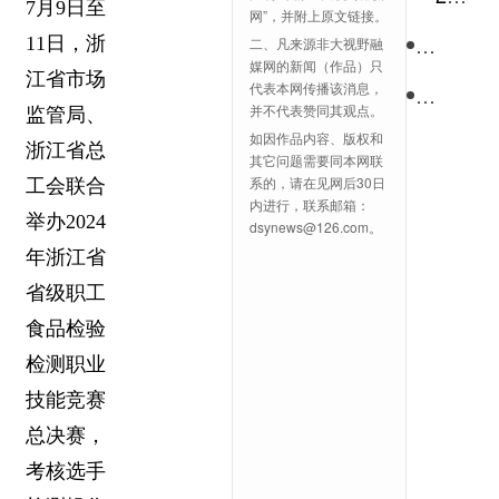
客户
7月9日至
网”，并附上原文链接。
端，
乡村振
11日，浙
二、凡来源非大视野融
媒网的新闻（作品）只
免费
江省市场
代表本网传播该消息，
中国电
浏览
并不代表赞同其观点。
监管局、
更多
如因作品内容、版权和
浙江省总
其它问题需要同本网联
精彩
系的，请在见网后30日
工会联合
新闻
内进行，联系邮箱：
举办2024
dsynews@126.com。
资讯
年浙江省
省级职工
食品检验
检测职业
技能竞赛
总决赛，
考核选手