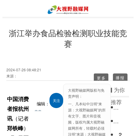
浙江举办食品检验检测职业技能竞
赛
2024-07-26 08:48:21
来源：
更多
为你
大视野融媒网版权与免
责声明：
中国消费
关注
推荐
编辑：
一、凡本站中注明“来
快手星
者报杭州
大视
源：大视野融媒网”的所
318
有文字、图片和音视
讯
（记者
野融
快手星
频，版权均属大视野融
媒网
郑铁峰
）
媒网所有，转载时必须
2022中国国民心理健康报告：青少年抑郁风险高于成年
注明“来源：大视野融媒