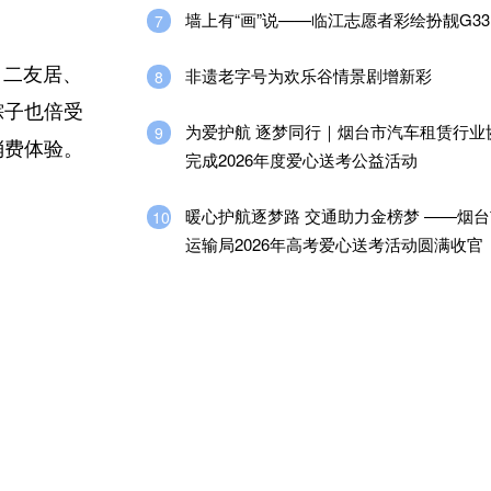
墙上有“画”说——临江志愿者彩绘扮靓G33
7
、二友居、
非遗老字号为欢乐谷情景剧增新彩
8
粽子也倍受
为爱护航 逐梦同行｜烟台市汽车租赁行业
9
消费体验。
完成2026年度爱心送考公益活动
暖心护航逐梦路 交通助力金榜梦 ——烟
10
运输局2026年高考爱心送考活动圆满收官