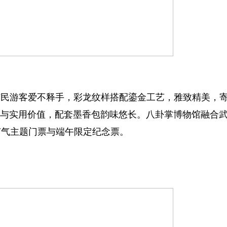
民游客爱不释手，彩龙纹样搭配鎏金工艺，雅致精美，
香与实用价值，配套墨香包韵味悠长。八卦掌博物馆融合
节气主题门票与端午限定纪念票。