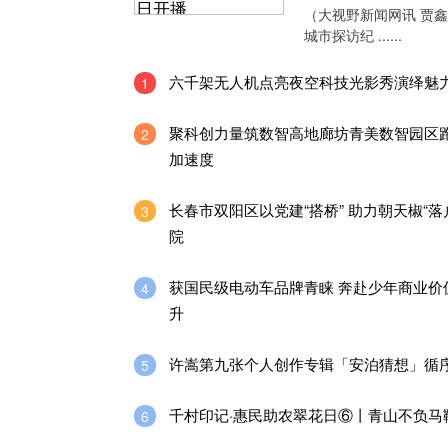
（大视野新闻网讯 贾
城市探访纪 ......
六千架无人机点亮夜空科技光影秀演绎魅
1
聚科创力量筑数智高地廊坊青美数智园区
2
加速度
长春市双阳区以党建“搭桥” 助力朝天椒“落
3
院
获国民级电动车品牌青睐 奔赴少年商业价
4
升
许嵩第九张个人创作专辑「安泊猜想」循
5
千村印记·惠民助农翠花日⑥丨青山不负马
6