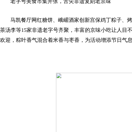
老字号美食市集开张，舌尖非遗复刻老京味
马凯餐厅网红糖饼、峨嵋酒家创新宫保鸡丁粽子、烤
茶汤李等15家非遗老字号齐聚，丰富的京味小吃让人目
欢迎，粽叶香气混合着米香与枣香，为活动增添节日气