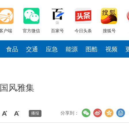
客户端
官方微信
百家号
今日头条
搜狐号
食品
交通
应急
能源
图酷
视频
国风雅集
分享到：