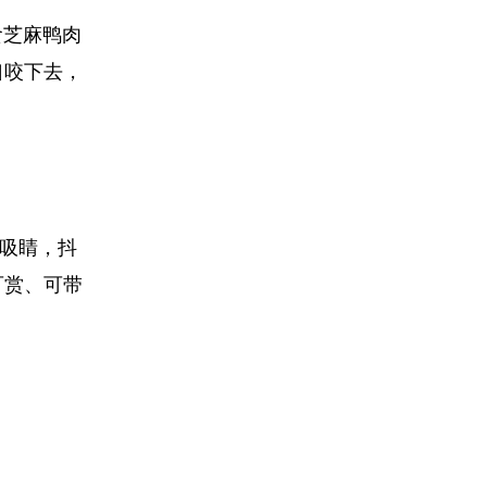
食芝麻鸭肉
口咬下去，
吸睛，抖
可赏、可带