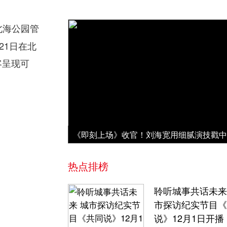
北海公园管
21日在北
客呈现可
热点排榜
聆听城事共话未来
市探访纪实节目《
说》12月1日开播